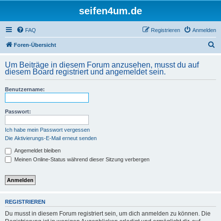
seifen4um.de
FAQ
Registrieren
Anmelden
S
Foren-Übersicht
u
Um Beiträge in diesem Forum anzusehen, musst du auf
c
diesem Board registriert und angemeldet sein.
h
Benutzername:
e
Passwort:
Ich habe mein Passwort vergessen
Die Aktivierungs-E-Mail erneut senden
Angemeldet bleiben
Meinen Online-Status während dieser Sitzung verbergen
REGISTRIEREN
Du musst in diesem Forum registriert sein, um dich anmelden zu können. Die