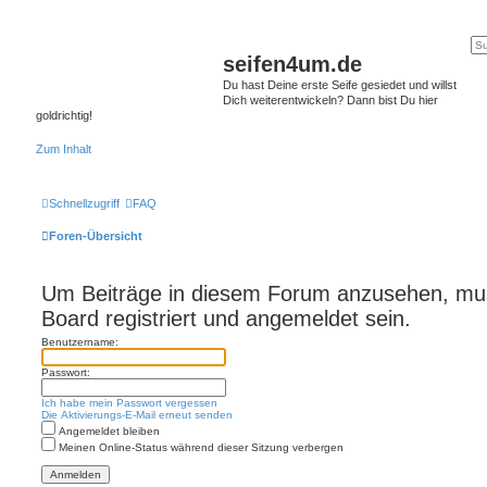
seifen4um.de
Du hast Deine erste Seife gesiedet und willst
Dich weiterentwickeln? Dann bist Du hier
goldrichtig!
Zum Inhalt
Schnellzugriff
FAQ
Foren-Übersicht
Um Beiträge in diesem Forum anzusehen, mu
Board registriert und angemeldet sein.
Benutzername:
Passwort:
Ich habe mein Passwort vergessen
Die Aktivierungs-E-Mail erneut senden
Angemeldet bleiben
Meinen Online-Status während dieser Sitzung verbergen