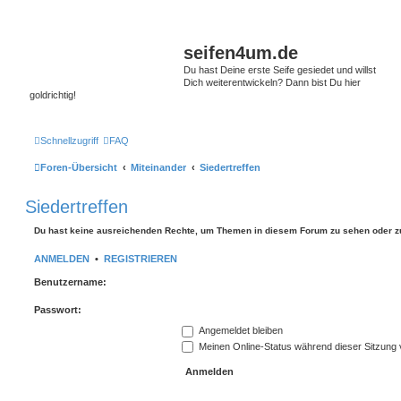
seifen4um.de
Du hast Deine erste Seife gesiedet und willst
Dich weiterentwickeln? Dann bist Du hier
goldrichtig!
Schnellzugriff
FAQ
Foren-Übersicht
Miteinander
Siedertreffen
Siedertreffen
Du hast keine ausreichenden Rechte, um Themen in diesem Forum zu sehen oder z
ANMELDEN
•
REGISTRIEREN
Benutzername:
Passwort:
Angemeldet bleiben
Meinen Online-Status während dieser Sitzung