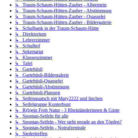
↳ Traum-Schaum-Hütten-Zauber - Allgemein
↳ Traum-Schaum-Hütten-Zauber - Abstimmung
↳ Traum-Schaum-Hütten-Zauber - Quasselei
↳ Traum-Schaum-Hütten-Zauber - Bildergalerie
↳ Schulbank in der Traum-Schaum-Hütte
↳ Direktorium
↳ Lehrerzimmer
↳ Schulhof
↳ Sekretariat
↳ Klassenzimmer
↳ Tafel
↳ Gartehüsli
↳ Gartehüsli-Bildergalerie
↳ Gartehüsli-Quasselei
↳ Gartehüsli-Abstimmung
↳ Gartehüsli-Planung
↳ Seifenquatsch mit Mary2222 und linchen
↳ Seifelgruppe Kunterbunt
↳ R(h)ein Froh Natur - 3 Rheinländerinnen & Gäste
↳ Spontan-Seifeln für alle
↳ Spontan-Seifeln - Wer steht gerade an den Töpfen?
↳ Spontan-Seifeln - Notrufzentrale
↳ Siedertreffen