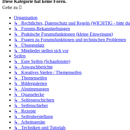
Diese Kategorie hat keine Foren.
Gehe zu
Organisation
↳ Rechtliches, Datenschutz und Regeln (WICHTIG - bitte dur
↳ Forums-Bekanntgebungen
↳ Praktische Forumsfunktionen (kleine Einweisung)
↳ Fragen zu Forumsfunktionen und technischen Problemen
↳ Übungsplatz
↳ Mitglieder stellen sich vor
Seifen
↳ Eure Seifen (Schaufenster)
↳ Anwaschberichte
↳ Kreatives Sieden / Themenseifen
↳ Themenseifen
↳ Bildergalerien
↳ Abstimmungen
↳ Quasselecke
↳ Seifengeschichten
↳ Seifenschieber
↳ Rezepte
↳ Seifenherstellung
↳ Arbeitsgeräte
↳ Techniken und Tutorials