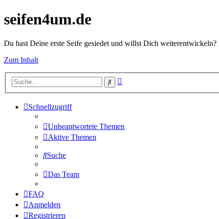
seifen4um.de
Du hast Deine erste Seife gesiedet und willst Dich weiterentwickeln? 
Zum Inhalt
Erweiterte
Suche
Suche
Schnellzugriff
Unbeantwortete Themen
Aktive Themen
Suche
Das Team
FAQ
Anmelden
Registrieren