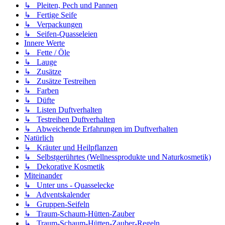
↳ Pleiten, Pech und Pannen
↳ Fertige Seife
↳ Verpackungen
↳ Seifen-Quasseleien
Innere Werte
↳ Fette / Öle
↳ Lauge
↳ Zusätze
↳ Zusätze Testreihen
↳ Farben
↳ Düfte
↳ Listen Duftverhalten
↳ Testreihen Duftverhalten
↳ Abweichende Erfahrungen im Duftverhalten
Natürlich
↳ Kräuter und Heilpflanzen
↳ Selbstgerührtes (Wellnessprodukte und Naturkosmetik)
↳ Dekorative Kosmetik
Miteinander
↳ Unter uns - Quasselecke
↳ Adventskalender
↳ Gruppen-Seifeln
↳ Traum-Schaum-Hütten-Zauber
↳ Traum-Schaum-Hütten-Zauber-Regeln