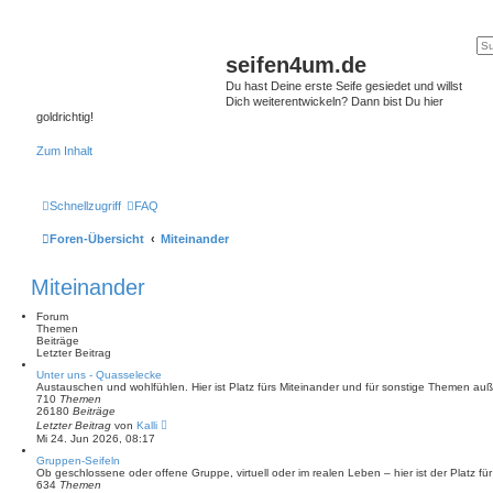
seifen4um.de
Du hast Deine erste Seife gesiedet und willst
Dich weiterentwickeln? Dann bist Du hier
goldrichtig!
Zum Inhalt
Schnellzugriff
FAQ
Foren-Übersicht
Miteinander
Miteinander
Forum
Themen
Beiträge
Letzter Beitrag
Unter uns - Quasselecke
Austauschen und wohlfühlen. Hier ist Platz fürs Miteinander und für sonstige Themen au
710
Themen
26180
Beiträge
N
Letzter Beitrag
von
Kalli
e
Mi 24. Jun 2026, 08:17
u
e
Gruppen-Seifeln
s
Ob geschlossene oder offene Gruppe, virtuell oder im realen Leben – hier ist der Platz fü
t
634
Themen