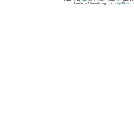
r
Deutsche Übersetzung durch
phpBB.de
a
g