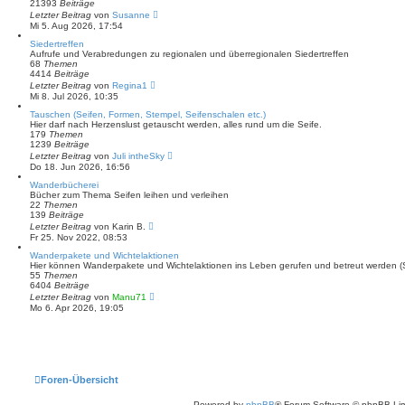
e
21393
Beiträge
r
N
Letzter Beitrag
von
Susanne
B
e
Mi 5. Aug 2026, 17:54
e
u
i
e
Siedertreffen
t
s
Aufrufe und Verabredungen zu regionalen und überregionalen Siedertreffen
r
t
68
Themen
a
e
4414
Beiträge
g
r
N
Letzter Beitrag
von
Regina1
B
e
Mi 8. Jul 2026, 10:35
e
u
i
e
Tauschen (Seifen, Formen, Stempel, Seifenschalen etc.)
t
s
Hier darf nach Herzenslust getauscht werden, alles rund um die Seife.
r
t
179
Themen
a
e
1239
Beiträge
g
r
N
Letzter Beitrag
von
Juli intheSky
B
e
Do 18. Jun 2026, 16:56
e
u
i
e
Wanderbücherei
t
s
Bücher zum Thema Seifen leihen und verleihen
r
t
22
Themen
a
e
139
Beiträge
g
r
N
Letzter Beitrag
von
Karin B.
B
e
Fr 25. Nov 2022, 08:53
e
u
i
e
Wanderpakete und Wichtelaktionen
t
s
Hier können Wanderpakete und Wichtelaktionen ins Leben gerufen und betreut werden (Se
r
t
55
Themen
a
e
6404
Beiträge
g
r
N
Letzter Beitrag
von
Manu71
B
e
Mo 6. Apr 2026, 19:05
e
u
i
e
t
s
r
t
a
e
g
r
B
Foren-Übersicht
e
i
t
Powered by
phpBB
® Forum Software © phpBB Lim