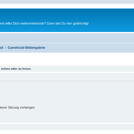
nd willst Dich weiterentwickeln? Dann bist Du hier goldrichtig!
li
Gartehüsli-Bildergalerie
sehen oder zu lesen.
ieser Sitzung verbergen