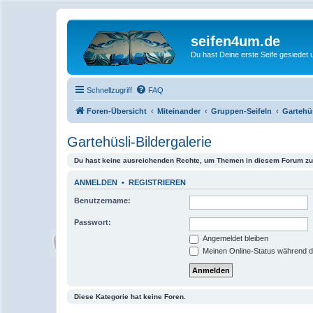
seifen4um.de
Du hast Deine erste Seife gesiedet u
Schnellzugriff
FAQ
Foren-Übersicht
Miteinander
Gruppen-Seifeln
Gartehüs
Gartehüsli-Bildergalerie
Du hast keine ausreichenden Rechte, um Themen in diesem Forum zu 
ANMELDEN
•
REGISTRIEREN
Benutzername:
Passwort:
Angemeldet bleiben
Meinen Online-Status während d
Diese Kategorie hat keine Foren.