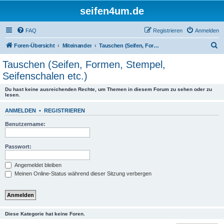
seifen4um.de
FAQ
Registrieren
Anmelden
S
Foren-Übersicht
Miteinander
Tauschen (Seifen, Formen, Stempel, Seifenschalen etc.)
u
Tauschen (Seifen, Formen, Stempel,
c
Seifenschalen etc.)
h
Du hast keine ausreichenden Rechte, um Themen in diesem Forum zu sehen oder zu
e
lesen.
ANMELDEN
•
REGISTRIEREN
Benutzername:
Passwort:
Angemeldet bleiben
Meinen Online-Status während dieser Sitzung verbergen
Diese Kategorie hat keine Foren.