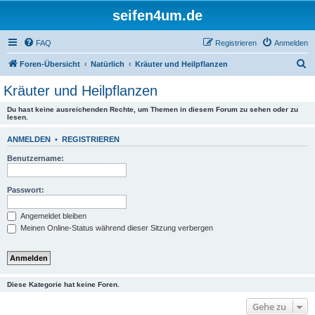
seifen4um.de
FAQ
Registrieren
Anmelden
S
Foren-Übersicht
Natürlich
Kräuter und Heilpflanzen
u
Kräuter und Heilpflanzen
c
Du hast keine ausreichenden Rechte, um Themen in diesem Forum zu sehen oder zu
h
lesen.
e
ANMELDEN
•
REGISTRIEREN
Benutzername:
Passwort:
Angemeldet bleiben
Meinen Online-Status während dieser Sitzung verbergen
Diese Kategorie hat keine Foren.
Gehe zu