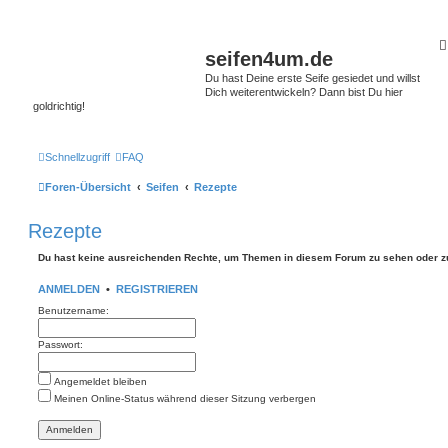
seifen4um.de
Du hast Deine erste Seife gesiedet und willst
Dich weiterentwickeln? Dann bist Du hier
goldrichtig!
Schnellzugriff
FAQ
Foren-Übersicht
Seifen
Rezepte
Rezepte
Du hast keine ausreichenden Rechte, um Themen in diesem Forum zu sehen oder z
ANMELDEN
•
REGISTRIEREN
Benutzername:
Passwort:
Angemeldet bleiben
Meinen Online-Status während dieser Sitzung verbergen