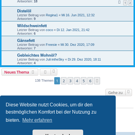
Antworten:
18
1
2
Distelöl
Letzter Beitrag von
Regina1
«
Mi 16. Jun 2021, 12:32
Antworten:
9
Wildschweinfett
Letzter Beitrag von
coco
«
Di 12. Jan 2021, 21:42
Antworten:
6
Gänsefett
Letzter Beitrag von
Freesie
«
Mi 30. Dez 2020, 17:09
Antworten:
7
Gebleichtes Mohnöl?
Letzter Beitrag von
Juli intheSky
«
Di 29. Dez 2020, 18:11
Antworten:
4
Neues Thema
1
2
3
4
5
6
Nächste
138 Themen
Gehe zu
Diese Website nutzt Cookies, um dir den
BERECHTIGUNGEN IN DIESEM FORUM
bestmöglichen Komfort bei der Nutzung zu
Du darfst
keine
neuen Themen in diesem Forum erstellen.
Du darfst
keine
Antworten zu Themen in diesem Forum erstellen.
bieten.
Mehr erfahren
Du darfst deine Beiträge in diesem Forum
nicht
ändern.
Du darfst deine Beiträge in diesem Forum
nicht
löschen.
Du darfst
keine
Dateianhänge in diesem Forum erstellen.