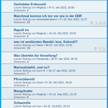
Geröstetes Erdnussöl
Letzter Beitrag von
Regina1
«
Fr 6. Jan 2023, 16:56
Antworten:
3
Manchmal komme ich mir vor wie in der DDR
Letzter Beitrag von
arwenabendstern
«
Fr 18. Nov 2022, 12:27
Antworten:
21
1
2
3
Rapsöl ho
Letzter Beitrag von
Regina1
«
So 16. Okt 2022, 19:02
Antworten:
5
was ist verdünntes Mandel- bzw. Kokosöl?
Letzter Beitrag von
Nane
«
Mi 22. Jun 2022, 12:41
Antworten:
15
1
2
Was überlebt die Verseifung?
Letzter Beitrag von
Pamperita
«
Mi 27. Apr 2022, 05:43
Antworten:
4
Mariendistelöl, und nu?
Letzter Beitrag von
Karin B.
«
So 17. Apr 2022, 18:53
Antworten:
7
Pfirsichkernöl
Letzter Beitrag von
Gerti
«
Fr 29. Okt 2021, 18:20
Antworten:
1
Mangobutter
Letzter Beitrag von
Regina1
«
So 12. Sep 2021, 22:19
Antworten:
9
Schaumöle
Letzter Beitrag von
Lux
«
So 11. Jul 2021, 16:14