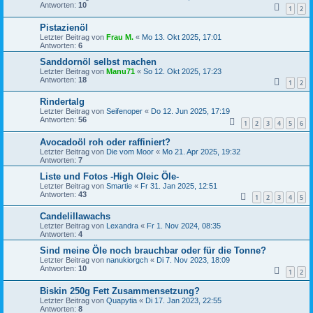
Antworten:
10
1
2
Pistazienöl
Letzter Beitrag von
Frau M.
«
Mo 13. Okt 2025, 17:01
Antworten:
6
Sanddornöl selbst machen
Letzter Beitrag von
Manu71
«
So 12. Okt 2025, 17:23
Antworten:
18
1
2
Rindertalg
Letzter Beitrag von
Seifenoper
«
Do 12. Jun 2025, 17:19
Antworten:
56
1
2
3
4
5
6
Avocadoöl roh oder raffiniert?
Letzter Beitrag von
Die vom Moor
«
Mo 21. Apr 2025, 19:32
Antworten:
7
Liste und Fotos -High Oleic Öle-
Letzter Beitrag von
Smartie
«
Fr 31. Jan 2025, 12:51
Antworten:
43
1
2
3
4
5
Candelillawachs
Letzter Beitrag von
Lexandra
«
Fr 1. Nov 2024, 08:35
Antworten:
4
Sind meine Öle noch brauchbar oder für die Tonne?
Letzter Beitrag von
nanukiorgch
«
Di 7. Nov 2023, 18:09
Antworten:
10
1
2
Biskin 250g Fett Zusammensetzung?
Letzter Beitrag von
Quapytia
«
Di 17. Jan 2023, 22:55
Antworten:
8