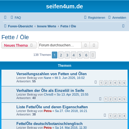
seifen4um.de
FAQ
Registrieren
Anmelden
S
Foren-Übersicht
Innere Werte
Fette / Öle
u
Fette / Öle
c
Suche
Erweiterte Suche
Neues Thema
h
e
1
2
3
4
5
6
Nächste
138 Themen
Themen
Verseifungszahlen von Fetten und Ölen
Letzter Beitrag von
Nane
«
Mi 3. Jun 2026, 16:02
Antworten:
55
1
2
3
4
5
6
Verhalten der Öle als Einzelöl in Seife
Letzter Beitrag von
ChrisB
«
So 13. Apr 2025, 15:55
Antworten:
40
1
2
3
4
5
Liste Fette/Öle und deren Eigenschaften
Letzter Beitrag von
Petra
«
Sa 27. Okt 2018, 16:21
Antworten:
38
1
2
3
4
Fette/Öle deutsch/botanisch/englisch
Letzter Beitrag von
Petra
«
Sa 14. Mai 2016, 11:30