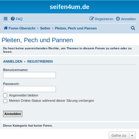
seifen4um.de
FAQ
Registrieren
Anmelden
S
Foren-Übersicht
Seifen
Pleiten, Pech und Pannen
u
Pleiten, Pech und Pannen
c
Du hast keine ausreichenden Rechte, um Themen in diesem Forum zu sehen oder zu
h
lesen.
e
ANMELDEN
•
REGISTRIEREN
Benutzername:
Passwort:
Angemeldet bleiben
Meinen Online-Status während dieser Sitzung verbergen
Diese Kategorie hat keine Foren.
Gehe zu