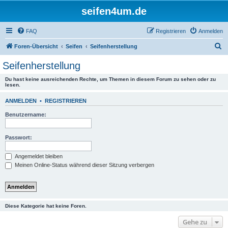
seifen4um.de
FAQ
Registrieren
Anmelden
S
Foren-Übersicht
Seifen
Seifenherstellung
u
Seifenherstellung
c
Du hast keine ausreichenden Rechte, um Themen in diesem Forum zu sehen oder zu
h
lesen.
e
ANMELDEN
•
REGISTRIEREN
Benutzername:
Passwort:
Angemeldet bleiben
Meinen Online-Status während dieser Sitzung verbergen
Diese Kategorie hat keine Foren.
Gehe zu