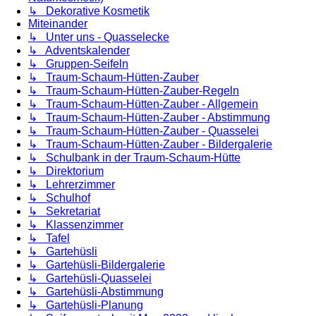
↳ Dekorative Kosmetik
Miteinander
↳ Unter uns - Quasselecke
↳ Adventskalender
↳ Gruppen-Seifeln
↳ Traum-Schaum-Hütten-Zauber
↳ Traum-Schaum-Hütten-Zauber-Regeln
↳ Traum-Schaum-Hütten-Zauber - Allgemein
↳ Traum-Schaum-Hütten-Zauber - Abstimmung
↳ Traum-Schaum-Hütten-Zauber - Quasselei
↳ Traum-Schaum-Hütten-Zauber - Bildergalerie
↳ Schulbank in der Traum-Schaum-Hütte
↳ Direktorium
↳ Lehrerzimmer
↳ Schulhof
↳ Sekretariat
↳ Klassenzimmer
↳ Tafel
↳ Gartehüsli
↳ Gartehüsli-Bildergalerie
↳ Gartehüsli-Quasselei
↳ Gartehüsli-Abstimmung
↳ Gartehüsli-Planung