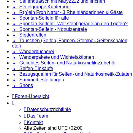
↳ Seifenquatsch mit Mary2222 und linchen
↳ Seifelgruppe Kunterbunt
↳ R(h)ein Froh Natur - 3 Rheinländerinnen & Gäste
↳ Spontan-Seifeln für alle
↳ Spontan-Seifeln - Wer steht gerade an den Töpfen?
↳ Spontan-Seifeln - Notrufzentrale
↳ Siedertreffen
↳ Tauschen (Seifen, Formen, Stempel, Seifenschalen
etc.)
↳ Wanderbücherei
↳ Wanderpakete und Wichtelaktionen
↳ Geliebtes Seifen- und Naturkosmetik-Zubehör
↳ Seifen-Einkäufe
↳ Bezugsquellen für Seifen- und Naturkosmetik-Zutaten
↳ Sammelbestellungen
↳ Shops
Foren-Übersicht
Datenschutzrichtlinie
Das Team
Kontakt
Alle Zeiten sind
UTC+02:00