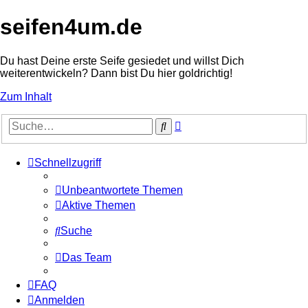
seifen4um.de
Du hast Deine erste Seife gesiedet und willst Dich
weiterentwickeln? Dann bist Du hier goldrichtig!
Zum Inhalt
Erweiterte
Suche
Suche
Schnellzugriff
Unbeantwortete Themen
Aktive Themen
Suche
Das Team
FAQ
Anmelden