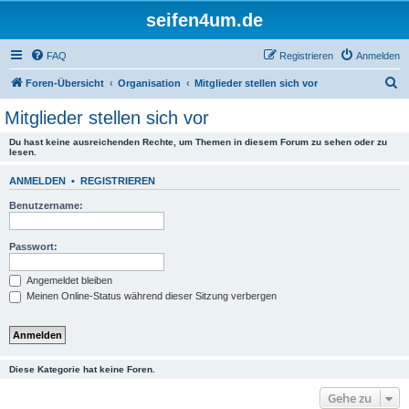
seifen4um.de
FAQ
Registrieren
Anmelden
S
Foren-Übersicht
Organisation
Mitglieder stellen sich vor
u
Mitglieder stellen sich vor
c
Du hast keine ausreichenden Rechte, um Themen in diesem Forum zu sehen oder zu
h
lesen.
e
ANMELDEN
•
REGISTRIEREN
Benutzername:
Passwort:
Angemeldet bleiben
Meinen Online-Status während dieser Sitzung verbergen
Diese Kategorie hat keine Foren.
Gehe zu