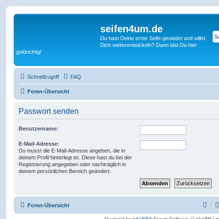
seifen4um.de
Du hast Deine erste Seife gesiedet und willst
Dich weiterentwickeln? Dann bist Du hier
goldrichtig!
Schnellzugriff
FAQ
Foren-Übersicht
Passwort senden
Benutzername:
E-Mail-Adresse:
Du musst die E-Mail-Adresse angeben, die in
deinem Profil hinterlegt ist. Diese hast du bei der
Registrierung angegeben oder nachträglich in
deinem persönlichen Bereich geändert.
Foren-Übersicht
Powered by
phpBB
® Forum Software © phpBB Lim