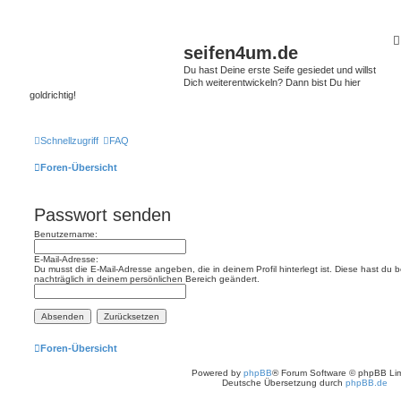
seifen4um.de
Du hast Deine erste Seife gesiedet und willst
Dich weiterentwickeln? Dann bist Du hier
goldrichtig!
Schnellzugriff
FAQ
Foren-Übersicht
Passwort senden
Benutzername:
E-Mail-Adresse:
Du musst die E-Mail-Adresse angeben, die in deinem Profil hinterlegt ist. Diese hast du
nachträglich in deinem persönlichen Bereich geändert.
Foren-Übersicht
Powered by
phpBB
® Forum Software © phpBB Lim
Deutsche Übersetzung durch
phpBB.de