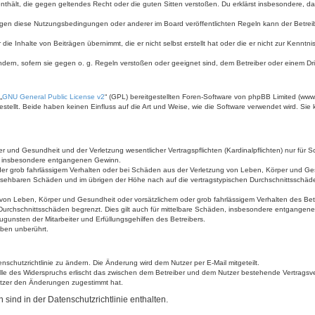
e enthält, die gegen geltendes Recht oder die guten Sitten verstoßen. Du erklärst insbesondere, 
egen diese Nutzungsbedingungen oder anderer im Board veröffentlichten Regeln kann der Betre
die Inhalte von Beiträgen übernimmt, die er nicht selbst erstellt hat oder die er nicht zur Kenn
ndern, sofern sie gegen o. g. Regeln verstoßen oder geeignet sind, dem Betreiber oder einem D
„
GNU General Public License v2
“ (GPL) bereitgestellten Foren-Software von phpBB Limited (ww
ellt. Beide haben keinen Einfluss auf die Art und Weise, wie die Software verwendet wird. Si
 und Gesundheit und der Verletzung wesentlicher Vertragspflichten (Kardinalpflichten) nur für Sc
wie insbesondere entgangenen Gewinn.
der grob fahrlässigem Verhalten oder bei Schäden aus der Verletzung von Leben, Körper und Ges
rhersehbaren Schäden und im übrigen der Höhe nach auf die vertragstypischen Durchschnittsschäde
von Leben, Körper und Gesundheit oder vorsätzlichem oder grob fahrlässigem Verhalten des Betr
Durchschnittsschäden begrenzt. Dies gilt auch für mittelbare Schäden, insbesondere entgangen
gunsten der Mitarbeiter und Erfüllungsgehilfen des Betreibers.
ben unberührt.
nschutzrichtlinie zu ändern. Die Änderung wird dem Nutzer per E-Mail mitgeteilt.
lle des Widerspruchs erlischt das zwischen dem Betreiber und dem Nutzer bestehende Vertragsverh
utzer den Änderungen zugestimmt hat.
ind in der Datenschutzrichtlinie enthalten.