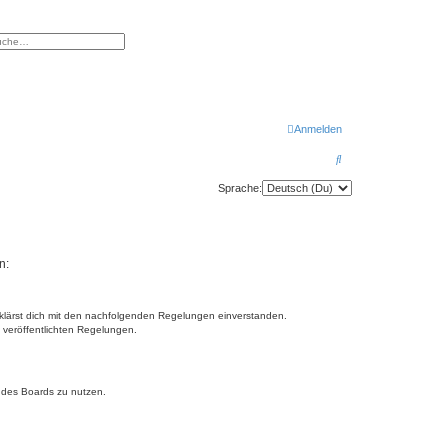
eiterte Suche
Anmelden
S
u
Sprache:
c
h
e
n:
erklärst dich mit den nachfolgenden Regelungen einverstanden.
e veröffentlichten Regelungen.
n des Boards zu nutzen.