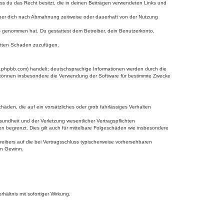
dass du das Recht besitzt, die in deinen Beiträgen verwendeten Links und
iber dich nach Abmahnung zeitweise oder dauerhaft von der Nutzung
tnis genommen hat. Du gestattest dem Betreiber, dein Benutzerkonto,
ritten Schaden zuzufügen.
w.phpbb.com) handelt; deutschsprachige Informationen werden durch die
e können insbesondere die Verwendung der Software für bestimmte Zwecke
häden, die auf ein vorsätzliches oder grob fahrlässiges Verhalten
undheit und der Verletzung wesentlicher Vertragspflichten
n begrenzt. Dies gilt auch für mittelbare Folgeschäden wie insbesondere
eibers auf die bei Vertragsschluss typischerweise vorhersehbaren
en Gewinn.
ältnis mit sofortiger Wirkung.