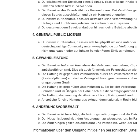
Du erklärst mit der Erstellung eines Beitrags, dass er keine Inhalt
Bilder zu setzen bzw. zu verwenden.
Der Betreiber des Boards übt das Hausrecht aus. Bei Verstößen g
dieses Boards ausschließen und dir ein Hausverbot erteilen.
Du nimmst zur Kenntnis, dass der Betreiber keine Verantwortung für 
Beiträge und Funktionen jederzeit zu löschen oder zu sperren.
Du gestattest dem Betreiber darüber hinaus, deine Beiträge abzuä
4. GENERAL PUBLIC LICENSE
Du nimmst zur Kenntnis, dass es sich bei phpBB um eine unter der 
deutschsprachige Community unter www.phpbb.de zur Verfügung gest
nicht untersagen oder auf Inhalte fremder Foren Einfluss nehmen.
5. GEWÄHRLEISTUNG
Der Betreiber haftet mit Ausnahme der Verletzung von Leben, Körper
zurückzuführen sind. Dies gilt auch für mittelbare Folgeschäden 
Die Haftung ist gegenüber Verbrauchern außer bei vorsätzlichem o
(Kardinalpflichten) auf die bei Vertragsschluss typischerweise vo
entgangenen Gewinn.
Die Haftung ist gegenüber Unternehmern außer bei der Verletzung 
Schäden und im Übrigen der Höhe nach auf die vertragstypischen 
Die Haftungsbegrenzung der Absätze a bis c gilt sinngemäß auch zu
Ansprüche für eine Haftung aus zwingendem nationalem Recht blei
6. ÄNDERUNGSVORBEHALT
Der Betreiber ist berechtigt, die Nutzungsbedingungen und die Date
Der Nutzer ist berechtigt, den Änderungen zu widersprechen. Im Fa
Die Änderungen gelten als anerkannt und verbindlich, wenn der N
Informationen über den Umgang mit deinen persönlichen Daten s