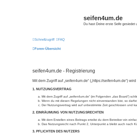
seifen4um.de
Du hast Deine erste Seife gesiedet u
Schnellzugriff
FAQ
Foren-Übersicht
seifen4um.de - Registrierung
Mit dem Zugriff auf „seifen4um.de“ („https://seifen4um.de“) wi
1. NUTZUNGSVERTRAG
Mit dem Zugriff auf „seifen4um.de“ (im Folgenden „das Board“) sch
Wenn du mit diesen Regelungen nicht einverstanden bist, so darfst 
Der Nutzungsvertrag wird auf unbestimmte Zeit geschlossen und kan
2. EINRÄUMUNG VON NUTZUNGSRECHTEN
Mit dem Erstellen eines Beitrags erteilst du dem Betreiber ein ein
Das Nutzungsrecht nach Punkt 2, Unterpunkt a bleibt auch nach 
3. PFLICHTEN DES NUTZERS