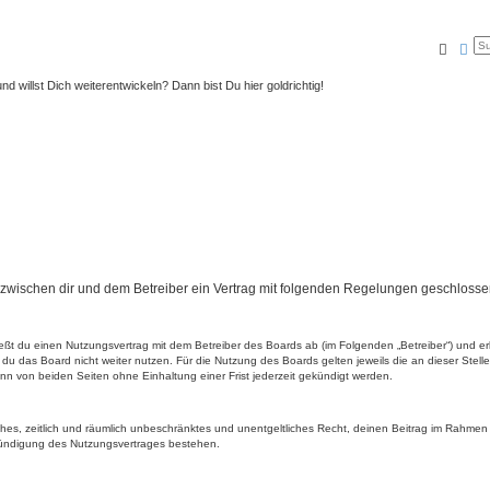
Suche
Erw
nd willst Dich weiterentwickeln? Dann bist Du hier goldrichtig!
rd zwischen dir und dem Betreiber ein Vertrag mit folgenden Regelungen geschlosse
ließt du einen Nutzungsvertrag mit dem Betreiber des Boards ab (im Folgenden „Betreiber“) und 
du das Board nicht weiter nutzen. Für die Nutzung des Boards gelten jeweils die an dieser Stell
n von beiden Seiten ohne Einhaltung einer Frist jederzeit gekündigt werden.
faches, zeitlich und räumlich unbeschränktes und unentgeltliches Recht, deinen Beitrag im Rahme
Kündigung des Nutzungsvertrages bestehen.