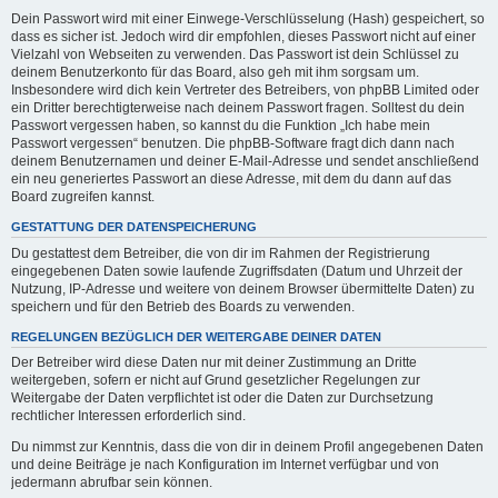
Dein Passwort wird mit einer Einwege-Verschlüsselung (Hash) gespeichert, so
dass es sicher ist. Jedoch wird dir empfohlen, dieses Passwort nicht auf einer
Vielzahl von Webseiten zu verwenden. Das Passwort ist dein Schlüssel zu
deinem Benutzerkonto für das Board, also geh mit ihm sorgsam um.
Insbesondere wird dich kein Vertreter des Betreibers, von phpBB Limited oder
ein Dritter berechtigterweise nach deinem Passwort fragen. Solltest du dein
Passwort vergessen haben, so kannst du die Funktion „Ich habe mein
Passwort vergessen“ benutzen. Die phpBB-Software fragt dich dann nach
deinem Benutzernamen und deiner E-Mail-Adresse und sendet anschließend
ein neu generiertes Passwort an diese Adresse, mit dem du dann auf das
Board zugreifen kannst.
GESTATTUNG DER DATENSPEICHERUNG
Du gestattest dem Betreiber, die von dir im Rahmen der Registrierung
eingegebenen Daten sowie laufende Zugriffsdaten (Datum und Uhrzeit der
Nutzung, IP-Adresse und weitere von deinem Browser übermittelte Daten) zu
speichern und für den Betrieb des Boards zu verwenden.
REGELUNGEN BEZÜGLICH DER WEITERGABE DEINER DATEN
Der Betreiber wird diese Daten nur mit deiner Zustimmung an Dritte
weitergeben, sofern er nicht auf Grund gesetzlicher Regelungen zur
Weitergabe der Daten verpflichtet ist oder die Daten zur Durchsetzung
rechtlicher Interessen erforderlich sind.
Du nimmst zur Kenntnis, dass die von dir in deinem Profil angegebenen Daten
und deine Beiträge je nach Konfiguration im Internet verfügbar und von
jedermann abrufbar sein können.