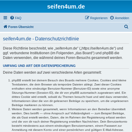
seifen4um.de
FAQ
Registrieren
Anmelden
S
Foren-Übersicht
u
seifen4um.de - Datenschutzrichtlinie
c
h
Diese Richtlinie beschreibt, wie „seifen4um.de“ („https://seifen4um.de“) und
ggf. verbundene Institutionen (im Folgenden „das Board“) und phpBB die
e
Daten verwenden, die während deines Foren-Besuchs gesammelt werden.
UMFANG UND ART DER DATENSPEICHERUNG
Deine Daten werden auf zwei verschiedene Arten gesammelt:
phpBB erstellt bei deinem Besuch des Boards mehrere Cookies. Cookies sind kleine
Textdateien, die dein Browser als temporäre Dateien ablegt. Zwei dieser Cookies
enthalten eine eindeutige Benutzer-Nummer (Benutzer-ID) sowie eine anonyme
Sitzungs-Nummer (Session-ID), die dir von phpBB automatisch zugewiesen wird. Ein
drittes Cookie wird erstellt, sobald du Themen besucht hast und wird dazu verwendet,
Informationen über die von dir gelesenen Beiträge zu speichern, um die ungelesenen
Beiträge markieren zu können.
Weitere Daten werden gesammelt, wenn Informationen an den Betreiber übermittelt
werden. Dies betrifft — ohne Anspruch auf Vollständigkeit — zum Beispiel Beiträge,
die als Gast erstellt werden, Daten, die im Rahmen der Registrierung erfasst werden
und die von dir nach deiner Registrierung erstellten Nachrichten. Dein Benutzerkonto
besteht mindestens aus einem eindeutigen Benutzernamen, einem Passwort zur
Anmeldung mit diesem Konto und einer persönlichen und gültigen E-Mail-Adresse.