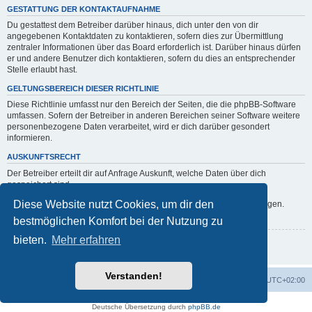
GESTATTUNG DER KONTAKTAUFNAHME
Du gestattest dem Betreiber darüber hinaus, dich unter den von dir
angegebenen Kontaktdaten zu kontaktieren, sofern dies zur Übermittlung
zentraler Informationen über das Board erforderlich ist. Darüber hinaus dürfen
er und andere Benutzer dich kontaktieren, sofern du dies an entsprechender
Stelle erlaubt hast.
GELTUNGSBEREICH DIESER RICHTLINIE
Diese Richtlinie umfasst nur den Bereich der Seiten, die die phpBB-Software
umfassen. Sofern der Betreiber in anderen Bereichen seiner Software weitere
personenbezogene Daten verarbeitet, wird er dich darüber gesondert
informieren.
AUSKUNFTSRECHT
Der Betreiber erteilt dir auf Anfrage Auskunft, welche Daten über dich
gespeichert sind.
Diese Website nutzt Cookies, um dir den
Du kannst jederzeit die Löschung bzw. Sperrung deiner Daten verlangen.
Kontaktiere hierzu bitte den Betreiber.
bestmöglichen Komfort bei der Nutzung zu
bieten.
Mehr erfahren
Zurück zur Anmeldemaske
Verstanden!
Foren-Übersicht
Alle Zeiten sind
UTC+02:00
Powered by
phpBB
® Forum Software © phpBB Limited
Deutsche Übersetzung durch
phpBB.de