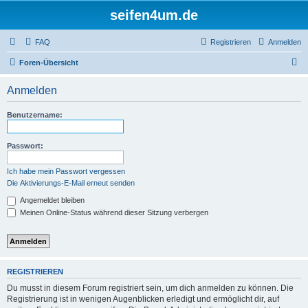
seifen4um.de
FAQ
Registrieren
Anmelden
S
Foren-Übersicht
u
Anmelden
c
h
Benutzername:
e
Passwort:
Ich habe mein Passwort vergessen
Die Aktivierungs-E-Mail erneut senden
Angemeldet bleiben
Meinen Online-Status während dieser Sitzung verbergen
REGISTRIEREN
Du musst in diesem Forum registriert sein, um dich anmelden zu können. Die
Registrierung ist in wenigen Augenblicken erledigt und ermöglicht dir, auf