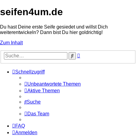
seifen4um.de
Du hast Deine erste Seife gesiedet und willst Dich
weiterentwickeln? Dann bist Du hier goldrichtig!
Zum Inhalt
Erweiterte
Suche
Suche
Schnellzugriff
Unbeantwortete Themen
Aktive Themen
Suche
Das Team
FAQ
Anmelden