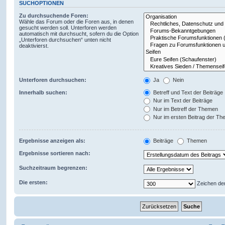
SUCHOPTIONEN
Zu durchsuchende Foren:
Wähle das Forum oder die Foren aus, in denen
gesucht werden soll. Unterforen werden
automatisch mit durchsucht, sofern du die Option
„Unterforen durchsuchen“ unten nicht
deaktivierst.
Unterforen durchsuchen:
Ja
Nein
Innerhalb suchen:
Betreff und Text der Beiträge
Nur im Text der Beiträge
Nur im Betreff der Themen
Nur im ersten Beitrag der T
Ergebnisse anzeigen als:
Beiträge
Themen
Ergebnisse sortieren nach:
Suchzeitraum begrenzen:
Die ersten:
Zeichen der