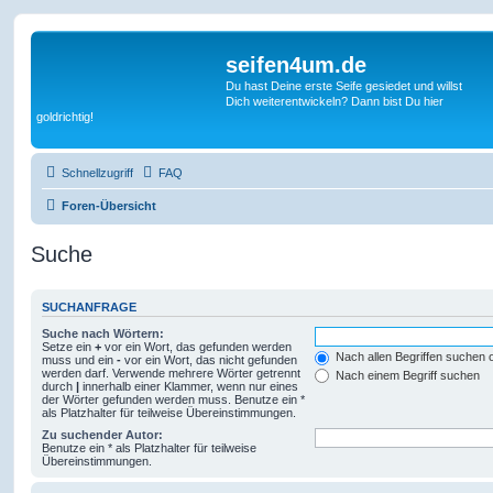
seifen4um.de
Du hast Deine erste Seife gesiedet und willst
Dich weiterentwickeln? Dann bist Du hier
goldrichtig!
Schnellzugriff
FAQ
Foren-Übersicht
Suche
SUCHANFRAGE
Suche nach Wörtern:
Setze ein
+
vor ein Wort, das gefunden werden
Nach allen Begriffen suchen
muss und ein
-
vor ein Wort, das nicht gefunden
werden darf. Verwende mehrere Wörter getrennt
Nach einem Begriff suchen
durch
|
innerhalb einer Klammer, wenn nur eines
der Wörter gefunden werden muss. Benutze ein *
als Platzhalter für teilweise Übereinstimmungen.
Zu suchender Autor:
Benutze ein * als Platzhalter für teilweise
Übereinstimmungen.