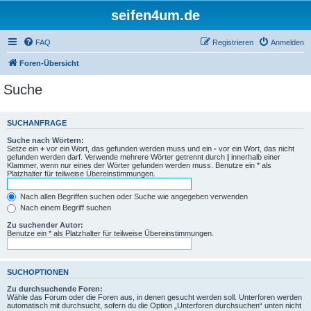
seifen4um.de
FAQ
Registrieren
Anmelden
Foren-Übersicht
Suche
SUCHANFRAGE
Suche nach Wörtern:
Setze ein
+
vor ein Wort, das gefunden werden muss und ein
-
vor ein Wort, das nicht
gefunden werden darf. Verwende mehrere Wörter getrennt durch
|
innerhalb einer
Klammer, wenn nur eines der Wörter gefunden werden muss. Benutze ein * als
Platzhalter für teilweise Übereinstimmungen.
Nach allen Begriffen suchen oder Suche wie angegeben verwenden
Nach einem Begriff suchen
Zu suchender Autor:
Benutze ein * als Platzhalter für teilweise Übereinstimmungen.
SUCHOPTIONEN
Zu durchsuchende Foren:
Wähle das Forum oder die Foren aus, in denen gesucht werden soll. Unterforen werden
automatisch mit durchsucht, sofern du die Option „Unterforen durchsuchen“ unten nicht