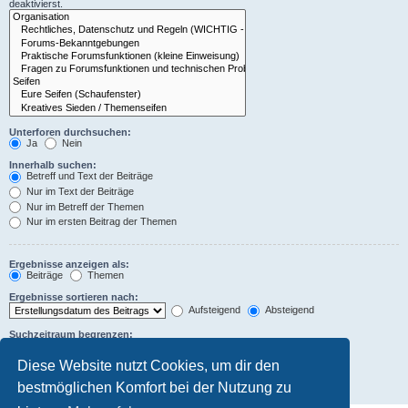
deaktivierst.
Unterforen durchsuchen:
Ja
Nein
Innerhalb suchen:
Betreff und Text der Beiträge
Nur im Text der Beiträge
Nur im Betreff der Themen
Nur im ersten Beitrag der Themen
Ergebnisse anzeigen als:
Beiträge
Themen
Ergebnisse sortieren nach:
Aufsteigend
Absteigend
Suchzeitraum begrenzen:
Diese Website nutzt Cookies, um dir den
Die ersten:
Zeichen der Beiträge anzeigen
bestmöglichen Komfort bei der Nutzung zu