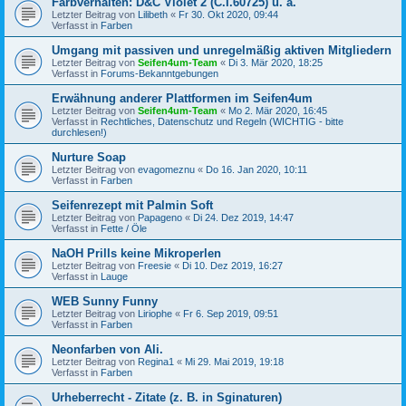
Farbverhalten: D&C Violet 2 (C.I.60725) u. a.
Letzter Beitrag von
Lilibeth
«
Fr 30. Okt 2020, 09:44
Verfasst in
Farben
Umgang mit passiven und unregelmäßig aktiven Mitgliedern
Letzter Beitrag von
Seifen4um-Team
«
Di 3. Mär 2020, 18:25
Verfasst in
Forums-Bekanntgebungen
Erwähnung anderer Plattformen im Seifen4um
Letzter Beitrag von
Seifen4um-Team
«
Mo 2. Mär 2020, 16:45
Verfasst in
Rechtliches, Datenschutz und Regeln (WICHTIG - bitte
durchlesen!)
Nurture Soap
Letzter Beitrag von
evagomeznu
«
Do 16. Jan 2020, 10:11
Verfasst in
Farben
Seifenrezept mit Palmin Soft
Letzter Beitrag von
Papageno
«
Di 24. Dez 2019, 14:47
Verfasst in
Fette / Öle
NaOH Prills keine Mikroperlen
Letzter Beitrag von
Freesie
«
Di 10. Dez 2019, 16:27
Verfasst in
Lauge
WEB Sunny Funny
Letzter Beitrag von
Liriophe
«
Fr 6. Sep 2019, 09:51
Verfasst in
Farben
Neonfarben von Ali.
Letzter Beitrag von
Regina1
«
Mi 29. Mai 2019, 19:18
Verfasst in
Farben
Urheberrecht - Zitate (z. B. in Sginaturen)