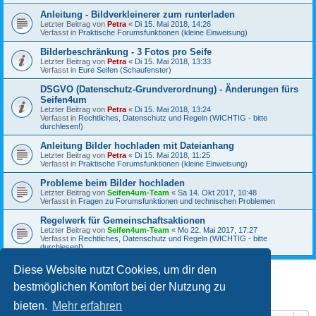
Anleitung - Bildverkleinerer zum runterladen
Letzter Beitrag von
Petra
«
Di 15. Mai 2018, 14:26
Verfasst in
Praktische Forumsfunktionen (kleine Einweisung)
Bilderbeschränkung - 3 Fotos pro Seife
Letzter Beitrag von
Petra
«
Di 15. Mai 2018, 13:33
Verfasst in
Eure Seifen (Schaufenster)
DSGVO (Datenschutz-Grundverordnung) - Änderungen fürs
Seifen4um
Letzter Beitrag von
Petra
«
Di 15. Mai 2018, 13:24
Verfasst in
Rechtliches, Datenschutz und Regeln (WICHTIG - bitte
durchlesen!)
Anleitung Bilder hochladen mit Dateianhang
Letzter Beitrag von
Petra
«
Di 15. Mai 2018, 11:25
Verfasst in
Praktische Forumsfunktionen (kleine Einweisung)
Probleme beim Bilder hochladen
Letzter Beitrag von
Seifen4um-Team
«
Sa 14. Okt 2017, 10:48
Verfasst in
Fragen zu Forumsfunktionen und technischen Problemen
Regelwerk für Gemeinschaftsaktionen
Letzter Beitrag von
Seifen4um-Team
«
Mo 22. Mai 2017, 17:27
Verfasst in
Rechtliches, Datenschutz und Regeln (WICHTIG - bitte
durchlesen!)
Diese Website nutzt Cookies, um dir den
bestmöglichen Komfort bei der Nutzung zu
1
2
3
Nächste
Die Suche ergab 53 Treffer
bieten.
Mehr erfahren