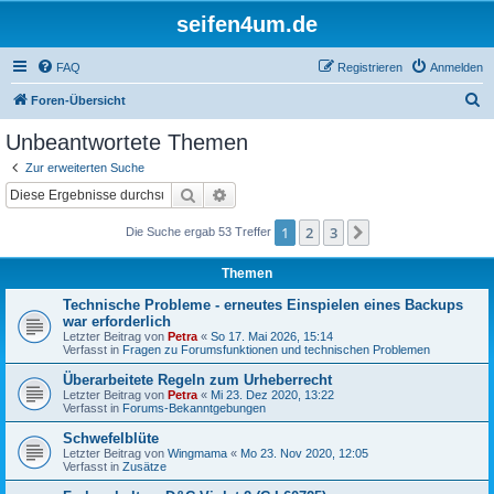
seifen4um.de
FAQ
Registrieren
Anmelden
S
Foren-Übersicht
u
Unbeantwortete Themen
c
Zur erweiterten Suche
h
Suche
Erweiterte Suche
e
1
2
3
Nächste
Die Suche ergab 53 Treffer
Themen
Technische Probleme - erneutes Einspielen eines Backups
war erforderlich
Letzter Beitrag von
Petra
«
So 17. Mai 2026, 15:14
Verfasst in
Fragen zu Forumsfunktionen und technischen Problemen
Überarbeitete Regeln zum Urheberrecht
Letzter Beitrag von
Petra
«
Mi 23. Dez 2020, 13:22
Verfasst in
Forums-Bekanntgebungen
Schwefelblüte
Letzter Beitrag von
Wingmama
«
Mo 23. Nov 2020, 12:05
Verfasst in
Zusätze