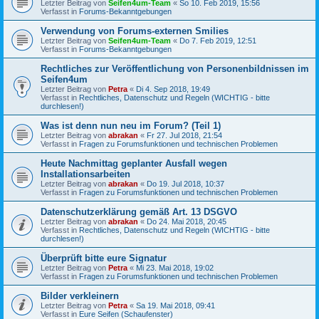
Letzter Beitrag von
Seifen4um-Team
«
So 10. Feb 2019, 15:56
Verfasst in
Forums-Bekanntgebungen
Verwendung von Forums-externen Smilies
Letzter Beitrag von
Seifen4um-Team
«
Do 7. Feb 2019, 12:51
Verfasst in
Forums-Bekanntgebungen
Rechtliches zur Veröffentlichung von Personenbildnissen im
Seifen4um
Letzter Beitrag von
Petra
«
Di 4. Sep 2018, 19:49
Verfasst in
Rechtliches, Datenschutz und Regeln (WICHTIG - bitte
durchlesen!)
Was ist denn nun neu im Forum? (Teil 1)
Letzter Beitrag von
abrakan
«
Fr 27. Jul 2018, 21:54
Verfasst in
Fragen zu Forumsfunktionen und technischen Problemen
Heute Nachmittag geplanter Ausfall wegen
Installationsarbeiten
Letzter Beitrag von
abrakan
«
Do 19. Jul 2018, 10:37
Verfasst in
Fragen zu Forumsfunktionen und technischen Problemen
Datenschutzerklärung gemäß Art. 13 DSGVO
Letzter Beitrag von
abrakan
«
Do 24. Mai 2018, 20:45
Verfasst in
Rechtliches, Datenschutz und Regeln (WICHTIG - bitte
durchlesen!)
Überprüft bitte eure Signatur
Letzter Beitrag von
Petra
«
Mi 23. Mai 2018, 19:02
Verfasst in
Fragen zu Forumsfunktionen und technischen Problemen
Bilder verkleinern
Letzter Beitrag von
Petra
«
Sa 19. Mai 2018, 09:41
Verfasst in
Eure Seifen (Schaufenster)