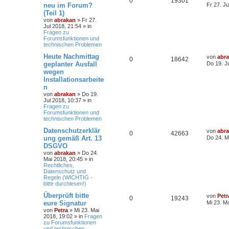
0
19301
neu im Forum?
Fr 27. Ju
(Teil 1)
von
abrakan
» Fr 27.
Jul 2018, 21:54 » in
Fragen zu
Forumsfunktionen und
technischen Problemen
Heute Nachmittag
von
abr
0
18642
geplanter Ausfall
Do 19. J
wegen
Installationsarbeite
n
von
abrakan
» Do 19.
Jul 2018, 10:37 » in
Fragen zu
Forumsfunktionen und
technischen Problemen
Datenschutzerklär
von
abr
0
42663
ung gemäß Art. 13
Do 24. M
DSGVO
von
abrakan
» Do 24.
Mai 2018, 20:45 » in
Rechtliches,
Datenschutz und
Regeln (WICHTIG -
bitte durchlesen!)
Überprüft bitte
von
Petr
0
19243
eure Signatur
Mi 23. M
von
Petra
» Mi 23. Mai
2018, 19:02 » in
Fragen
zu Forumsfunktionen
und technischen