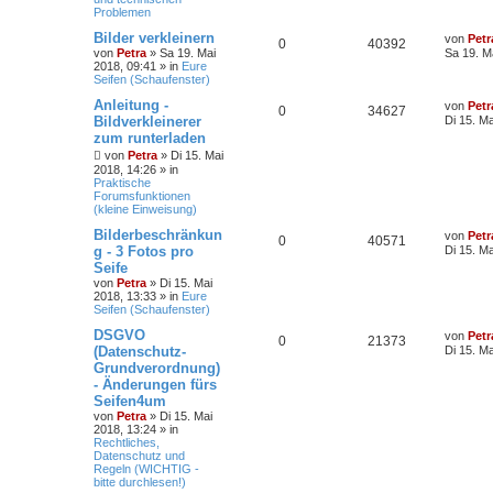
Problemen
Bilder verkleinern
von
Petr
0
40392
von
Petra
» Sa 19. Mai
Sa 19. M
2018, 09:41 » in
Eure
Seifen (Schaufenster)
Anleitung -
von
Petr
0
34627
Bildverkleinerer
Di 15. M
zum runterladen
von
Petra
» Di 15. Mai
2018, 14:26 » in
Praktische
Forumsfunktionen
(kleine Einweisung)
Bilderbeschränkun
von
Petr
0
40571
g - 3 Fotos pro
Di 15. M
Seife
von
Petra
» Di 15. Mai
2018, 13:33 » in
Eure
Seifen (Schaufenster)
DSGVO
von
Petr
0
21373
(Datenschutz-
Di 15. M
Grundverordnung)
- Änderungen fürs
Seifen4um
von
Petra
» Di 15. Mai
2018, 13:24 » in
Rechtliches,
Datenschutz und
Regeln (WICHTIG -
bitte durchlesen!)