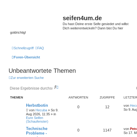
seifen4um.de
Du hast Deine erste Seife gesiedet und willst
Dich weiterentwickeln? Dann bist Du hier
goldrichtig!
Schnellzugriff
FAQ
Foren-Übersicht
Unbeantwortete Themen
Zur erweiterten Suche
S
E
u
r
c
w
THEMEN
ANTWORTEN
ZUGRIFFE
LETZTER
h
e
e
i
Herbstbotin
von
Hec
0
12
t
So 9. Au
von
Hecuba
» So 9.
e
Aug 2026, 11:35 » in
r
Eure Seifen
t
(Schaufenster)
e
Technische
von
Petr
S
0
1147
Probleme -
So 17. M
u