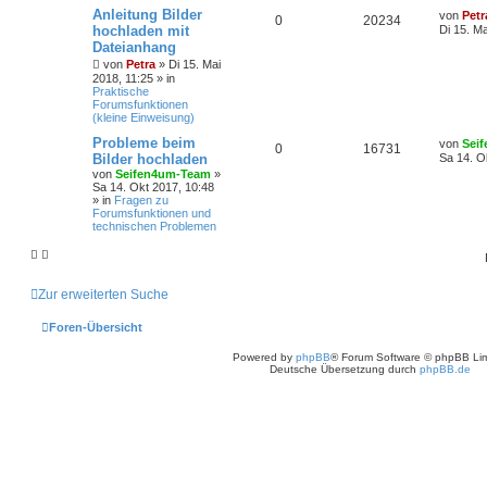
Anleitung Bilder
von
Petr
0
20234
hochladen mit
Di 15. Ma
Dateianhang
von
Petra
» Di 15. Mai
2018, 11:25 » in
Praktische
Forumsfunktionen
(kleine Einweisung)
Probleme beim
von
Sei
0
16731
Bilder hochladen
Sa 14. O
von
Seifen4um-Team
»
Sa 14. Okt 2017, 10:48
» in
Fragen zu
Forumsfunktionen und
technischen Problemen
Zur erweiterten Suche
Foren-Übersicht
Powered by
phpBB
® Forum Software © phpBB Lim
Deutsche Übersetzung durch
phpBB.de