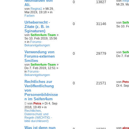
Neonfarben von
von
Regi
0
13827
Ali.
Mi 29. M
von
Regina1
» Mi 29.
Mai 2019, 19:18 » in
Farben
Urheberrecht -
von
Sei
0
31146
Zitate (z. B. in
So 10. F
Sginaturen)
von
Seifen4um-Team
»
So 10. Feb 2019, 15:56
» in
Forums-
Bekanntgebungen
Verwendung von
von
Sei
0
29779
Forums-externen
Do 7. Fe
Smilies
von
Seifen4um-Team
»
Do 7. Feb 2019, 12:51 »
in
Forums-
Bekanntgebungen
Rechtliches zur
von
Petr
0
21571
Veröffentlichung
Di 4. Se
von
Personenbildnisse
n im Seifen4um
von
Petra
» Di 4. Sep
2018, 19:49 » in
Rechtliches,
Datenschutz und
Regeln (WICHTIG -
bitte durchlesen!)
Was ist denn nun
von
abr