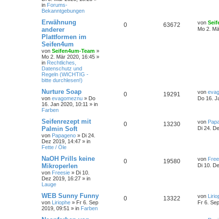
in
Forums-
Bekanntgebungen
Erwähnung
von
Sei
0
63672
anderer
Mo 2. Mä
Plattformen im
Seifen4um
von
Seifen4um-Team
»
Mo 2. Mär 2020, 16:45 »
in
Rechtliches,
Datenschutz und
Regeln (WICHTIG -
bitte durchlesen!)
Nurture Soap
von
eva
0
19291
von
evagomeznu
» Do
Do 16. J
16. Jan 2020, 10:11 » in
Farben
Seifenrezept mit
von
Pap
0
13230
Palmin Soft
Di 24. D
von
Papageno
» Di 24.
Dez 2019, 14:47 » in
Fette / Öle
NaOH Prills keine
von
Free
0
19580
Mikroperlen
Di 10. D
von
Freesie
» Di 10.
Dez 2019, 16:27 » in
Lauge
WEB Sunny Funny
von
Liri
0
13322
von
Liriophe
» Fr 6. Sep
Fr 6. Se
2019, 09:51 » in
Farben