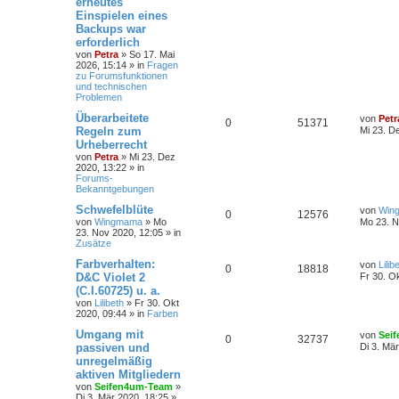
erneutes
c
Einspielen eines
h
e
Backups war
erforderlich
von
Petra
» So 17. Mai
2026, 15:14 » in
Fragen
zu Forumsfunktionen
und technischen
Problemen
Überarbeitete
von
Petr
0
51371
Regeln zum
Mi 23. D
Urheberrecht
von
Petra
» Mi 23. Dez
2020, 13:22 » in
Forums-
Bekanntgebungen
Schwefelblüte
von
Win
0
12576
von
Wingmama
» Mo
Mo 23. N
23. Nov 2020, 12:05 » in
Zusätze
Farbverhalten:
von
Lilib
0
18818
D&C Violet 2
Fr 30. O
(C.I.60725) u. a.
von
Lilibeth
» Fr 30. Okt
2020, 09:44 » in
Farben
Umgang mit
von
Sei
0
32737
passiven und
Di 3. Mä
unregelmäßig
aktiven Mitgliedern
von
Seifen4um-Team
»
Di 3. Mär 2020, 18:25 »