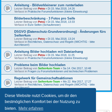
Anleitung - Bildverkleinerer zum runterladen
Letzter Beitrag von
Petra
«
Di 15. Mai 2018, 14:26
Verfasst in
Praktische Forumsfunktionen (kleine Einweisung)
Bilderbeschränkung - 3 Fotos pro Seife
Letzter Beitrag von
Petra
«
Di 15. Mai 2018, 13:33
Verfasst in
Eure Seifen (Schaufenster)
DSGVO (Datenschutz-Grundverordnung) - Änderungen fürs
Seifen4um
Letzter Beitrag von
Petra
«
Di 15. Mai 2018, 13:24
Verfasst in
Rechtliches, Datenschutz und Regeln (WICHTIG - bitte
durchlesen!)
Anleitung Bilder hochladen mit Dateianhang
Letzter Beitrag von
Petra
«
Di 15. Mai 2018, 11:25
Verfasst in
Praktische Forumsfunktionen (kleine Einweisung)
Probleme beim Bilder hochladen
Letzter Beitrag von
Seifen4um-Team
«
Sa 14. Okt 2017, 10:48
Verfasst in
Fragen zu Forumsfunktionen und technischen Problemen
Regelwerk für Gemeinschaftsaktionen
Letzter Beitrag von
Seifen4um-Team
«
Mo 22. Mai 2017, 17:27
Verfasst in
Rechtliches, Datenschutz und Regeln (WICHTIG - bitte
durchlesen!)
Diese Website nutzt Cookies, um dir den
bestmöglichen Komfort bei der Nutzung zu
1
2
3
Nächste
Die Suche ergab 53 Treffer
bieten.
Mehr erfahren