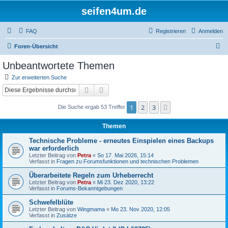
seifen4um.de
FAQ
Registrieren
Anmelden
S
Foren-Übersicht
u
Unbeantwortete Themen
c
Zur erweiterten Suche
h
Suche
Erweiterte Suche
e
1
2
3
Nächste
Die Suche ergab 53 Treffer
Themen
Technische Probleme - erneutes Einspielen eines Backups
war erforderlich
Letzter Beitrag von
Petra
«
So 17. Mai 2026, 15:14
Verfasst in
Fragen zu Forumsfunktionen und technischen Problemen
Überarbeitete Regeln zum Urheberrecht
Letzter Beitrag von
Petra
«
Mi 23. Dez 2020, 13:22
Verfasst in
Forums-Bekanntgebungen
Schwefelblüte
Letzter Beitrag von
Wingmama
«
Mo 23. Nov 2020, 12:05
Verfasst in
Zusätze