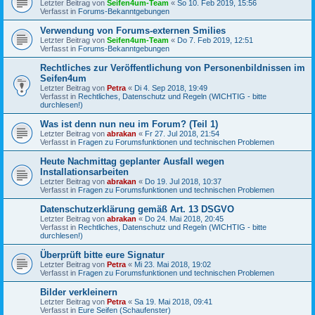
Letzter Beitrag von
Seifen4um-Team
«
So 10. Feb 2019, 15:56
Verfasst in
Forums-Bekanntgebungen
Verwendung von Forums-externen Smilies
Letzter Beitrag von
Seifen4um-Team
«
Do 7. Feb 2019, 12:51
Verfasst in
Forums-Bekanntgebungen
Rechtliches zur Veröffentlichung von Personenbildnissen im
Seifen4um
Letzter Beitrag von
Petra
«
Di 4. Sep 2018, 19:49
Verfasst in
Rechtliches, Datenschutz und Regeln (WICHTIG - bitte
durchlesen!)
Was ist denn nun neu im Forum? (Teil 1)
Letzter Beitrag von
abrakan
«
Fr 27. Jul 2018, 21:54
Verfasst in
Fragen zu Forumsfunktionen und technischen Problemen
Heute Nachmittag geplanter Ausfall wegen
Installationsarbeiten
Letzter Beitrag von
abrakan
«
Do 19. Jul 2018, 10:37
Verfasst in
Fragen zu Forumsfunktionen und technischen Problemen
Datenschutzerklärung gemäß Art. 13 DSGVO
Letzter Beitrag von
abrakan
«
Do 24. Mai 2018, 20:45
Verfasst in
Rechtliches, Datenschutz und Regeln (WICHTIG - bitte
durchlesen!)
Überprüft bitte eure Signatur
Letzter Beitrag von
Petra
«
Mi 23. Mai 2018, 19:02
Verfasst in
Fragen zu Forumsfunktionen und technischen Problemen
Bilder verkleinern
Letzter Beitrag von
Petra
«
Sa 19. Mai 2018, 09:41
Verfasst in
Eure Seifen (Schaufenster)