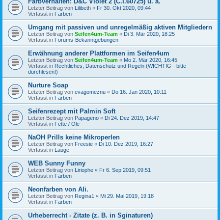
Farbverhalten: D&C Violet 2 (C.I.60725) u. a.
Letzter Beitrag von
Lilibeth
«
Fr 30. Okt 2020, 09:44
Verfasst in
Farben
Umgang mit passiven und unregelmäßig aktiven Mitgliedern
Letzter Beitrag von
Seifen4um-Team
«
Di 3. Mär 2020, 18:25
Verfasst in
Forums-Bekanntgebungen
Erwähnung anderer Plattformen im Seifen4um
Letzter Beitrag von
Seifen4um-Team
«
Mo 2. Mär 2020, 16:45
Verfasst in
Rechtliches, Datenschutz und Regeln (WICHTIG - bitte
durchlesen!)
Nurture Soap
Letzter Beitrag von
evagomeznu
«
Do 16. Jan 2020, 10:11
Verfasst in
Farben
Seifenrezept mit Palmin Soft
Letzter Beitrag von
Papageno
«
Di 24. Dez 2019, 14:47
Verfasst in
Fette / Öle
NaOH Prills keine Mikroperlen
Letzter Beitrag von
Freesie
«
Di 10. Dez 2019, 16:27
Verfasst in
Lauge
WEB Sunny Funny
Letzter Beitrag von
Liriophe
«
Fr 6. Sep 2019, 09:51
Verfasst in
Farben
Neonfarben von Ali.
Letzter Beitrag von
Regina1
«
Mi 29. Mai 2019, 19:18
Verfasst in
Farben
Urheberrecht - Zitate (z. B. in Sginaturen)