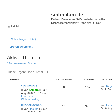
seifen4um.de
Du hast Deine erste Seife gesiedet und willst
Dich weiterentwickeln? Dann bist Du hier
goldrichtig!
Schnellzugriff
FAQ
Foren-Übersicht
Aktive Themen
Zur erweiterten Suche
Suche
Erweiterte Suche
THEMEN
ANTWORTEN
ZUGRIFFE
LETZTER
Spülminis
von
Regi
8
109
So 9. Au
von
Seibara
» Sa 8.
Aug 2026, 15:07 » in
Eure Seifen
(Schaufenster)
Kinderlachen
von
Hec
14
375
Do 6. Au
von
Hecuba
» So 2.