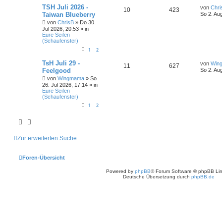
TSH Juli 2026 -
von
Chri
10
423
Taiwan Blueberry
So 2. Au
von
ChrisB
» Do 30.
Jul 2026, 20:53 » in
Eure Seifen
(Schaufenster)
1
2
TsH Juli 29 -
von
Win
11
627
Feelgood
So 2. Au
von
Wingmama
» So
26. Jul 2026, 17:14 » in
Eure Seifen
(Schaufenster)
1
2
Zur erweiterten Suche
Foren-Übersicht
Powered by
phpBB
® Forum Software © phpBB Lim
Deutsche Übersetzung durch
phpBB.de