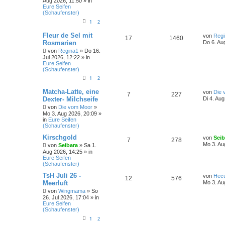
Aug 2026, 11:50 » in
Eure Seifen
(Schaufenster)
1
2
Fleur de Sel mit
von
Regi
17
1460
Rosmarien
Do 6. Au
von
Regina1
» Do 16.
Jul 2026, 12:22 » in
Eure Seifen
(Schaufenster)
1
2
Matcha-Latte, eine
von
Die 
7
227
Dexter- Milchseife
Di 4. Au
von
Die vom Moor
»
Mo 3. Aug 2026, 20:09 »
in
Eure Seifen
(Schaufenster)
Kirschgold
von
Seib
7
278
Mo 3. Au
von
Seibara
» Sa 1.
Aug 2026, 14:25 » in
Eure Seifen
(Schaufenster)
TsH Juli 26 -
von
Hec
12
576
Meerluft
Mo 3. Au
von
Wingmama
» So
26. Jul 2026, 17:04 » in
Eure Seifen
(Schaufenster)
1
2