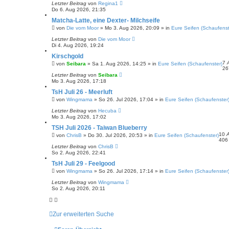
Letzter Beitrag
von
Regina1
Do 6. Aug 2026, 21:35
Matcha-Latte, eine Dexter- Milchseife
von
Die vom Moor
» Mo 3. Aug 2026, 20:09 » in
Eure Seifen (Schaufenst
Letzter Beitrag
von
Die vom Moor
Di 4. Aug 2026, 19:24
Kirschgold
7
von
Seibara
» Sa 1. Aug 2026, 14:25 » in
Eure Seifen (Schaufenster)
2
Letzter Beitrag
von
Seibara
Mo 3. Aug 2026, 17:18
TsH Juli 26 - Meerluft
von
Wingmama
» So 26. Jul 2026, 17:04 » in
Eure Seifen (Schaufenster
Letzter Beitrag
von
Hecuba
Mo 3. Aug 2026, 17:02
TSH Juli 2026 - Taiwan Blueberry
10
von
ChrisB
» Do 30. Jul 2026, 20:53 » in
Eure Seifen (Schaufenster)
40
Letzter Beitrag
von
ChrisB
So 2. Aug 2026, 22:41
TsH Juli 29 - Feelgood
von
Wingmama
» So 26. Jul 2026, 17:14 » in
Eure Seifen (Schaufenster
Letzter Beitrag
von
Wingmama
So 2. Aug 2026, 20:11
Zur erweiterten Suche