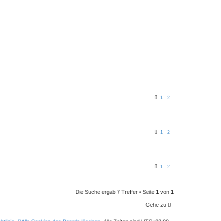
1
2
1
2
1
2
Die Suche ergab 7 Treffer • Seite
1
von
1
Gehe zu