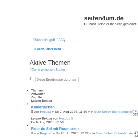
seifen4um.de
Du hast Deine erste Seife gesiedet u
Schnellzugriff
FAQ
Foren-Übersicht
Aktive Themen
Zur erweiterten Suche
S
E
u
r
c
w
h
e
Themen
e
i
Antworten
t
Zugriffe
e
Letzter Beitrag
r
Kinderlachen
t
14
e
von
Hecuba
» So 2. Aug 2026, 11:50 » in
Eure Seifen (Schaufenster)
33
S
Letzter Beitrag
von
Hecuba
u
Do 6. Aug 2026, 22:50
c
h
Fleur de Sel mit Rosmarien
e
1
von
Regina1
» Do 16. Jul 2026, 12:22 » in
Eure Seifen (Schaufenster)
1