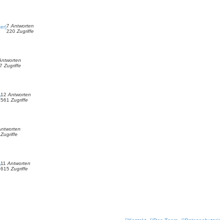
7
Antworten
er)
220
Zugriffe
Antworten
67
Zugriffe
12
Antworten
)
561
Zugriffe
Antworten
6
Zugriffe
11
Antworten
)
615
Zugriffe