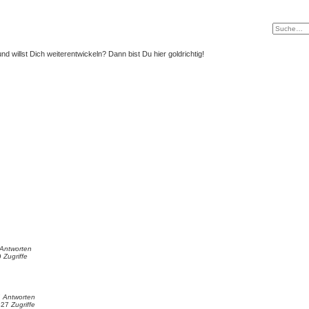
nd willst Dich weiterentwickeln? Dann bist Du hier goldrichtig!
Antworten
9
Zugriffe
7
Antworten
427
Zugriffe