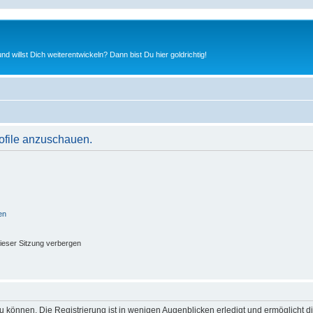
nd willst Dich weiterentwickeln? Dann bist Du hier goldrichtig!
rofile anzuschauen.
en
ieser Sitzung verbergen
 können. Die Registrierung ist in wenigen Augenblicken erledigt und ermöglicht di