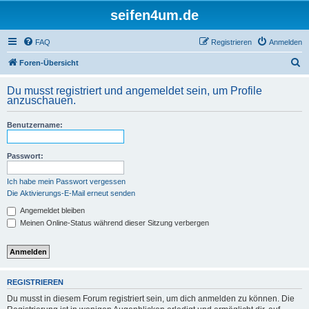
seifen4um.de
FAQ
Registrieren
Anmelden
S
Foren-Übersicht
u
Du musst registriert und angemeldet sein, um Profile
c
anzuschauen.
h
Benutzername:
e
Passwort:
Ich habe mein Passwort vergessen
Die Aktivierungs-E-Mail erneut senden
Angemeldet bleiben
Meinen Online-Status während dieser Sitzung verbergen
REGISTRIEREN
Du musst in diesem Forum registriert sein, um dich anmelden zu können. Die