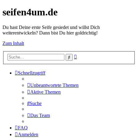
seifen4um.de
Du hast Deine erste Seife gesiedet und willst Dich
weiterentwickeln? Dann bist Du hier goldrichtig!
Zum Inhalt
Erweiterte
Suche
Suche
Schnellzugriff
Unbeantwortete Themen
Aktive Themen
Suche
Das Team
FAQ
Anmelden