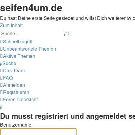
seifen4um.de
Du hast Deine erste Seife gesiedet und willst Dich weiterentwic
Zum Inhalt
Erweiterte
Suche
Suche
Schnellzugriff
Unbeantwortete Themen
Aktive Themen
Suche
Das Team
FAQ
Anmelden
Registrieren
Foren-Übersicht
Suche
Du musst registriert und angemeldet s
Benutzername: