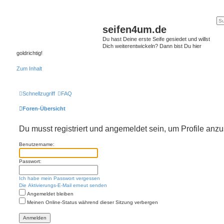
seifen4um.de
Du hast Deine erste Seife gesiedet und willst
Dich weiterentwickeln? Dann bist Du hier
goldrichtig!
Zum Inhalt
Schnellzugriff
FAQ
Foren-Übersicht
Du musst registriert und angemeldet sein, um Profile anz
Benutzername:
Passwort:
Ich habe mein Passwort vergessen
Die Aktivierungs-E-Mail erneut senden
Angemeldet bleiben
Meinen Online-Status während dieser Sitzung verbergen