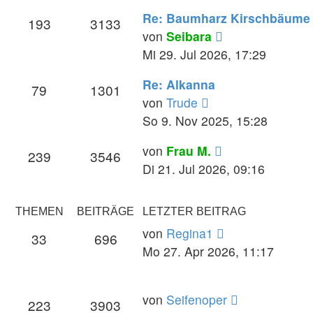
Re: Baumharz Kirschbäume
193
3133
Neuester
von
Seibara
Beitrag
Mi 29. Jul 2026, 17:29
Re: Alkanna
79
1301
Neuester
von
Trude
Beitrag
So 9. Nov 2025, 15:28
Neuester
von
Frau M.
239
3546
Beitrag
Di 21. Jul 2026, 09:16
THEMEN
BEITRÄGE
LETZTER BEITRAG
Neuester
von
Regina1
33
696
Beitrag
Mo 27. Apr 2026, 11:17
Neuester
von
Seifenoper
223
3903