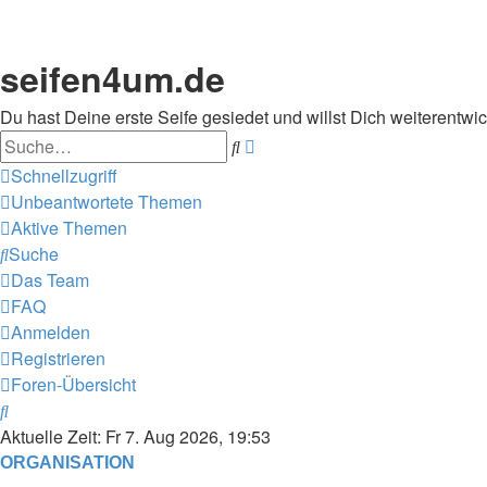
seifen4um.de
Du hast Deine erste Seife gesiedet und willst Dich weiterentwic
Suche
Erweiterte
Suche
Schnellzugriff
Unbeantwortete Themen
Aktive Themen
Suche
Das Team
FAQ
Anmelden
Registrieren
Foren-Übersicht
Suche
Aktuelle Zeit: Fr 7. Aug 2026, 19:53
ORGANISATION