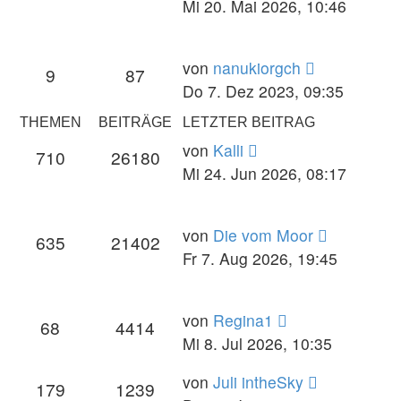
Beitrag
Mi 20. Mai 2026, 10:46
Neuester
von
nanukiorgch
9
87
Beitrag
Do 7. Dez 2023, 09:35
THEMEN
BEITRÄGE
LETZTER BEITRAG
Neuester
von
Kalli
710
26180
Beitrag
Mi 24. Jun 2026, 08:17
Neuester
von
Die vom Moor
635
21402
Beitrag
Fr 7. Aug 2026, 19:45
Neuester
von
Regina1
68
4414
Beitrag
Mi 8. Jul 2026, 10:35
Neuester
von
Juli intheSky
179
1239