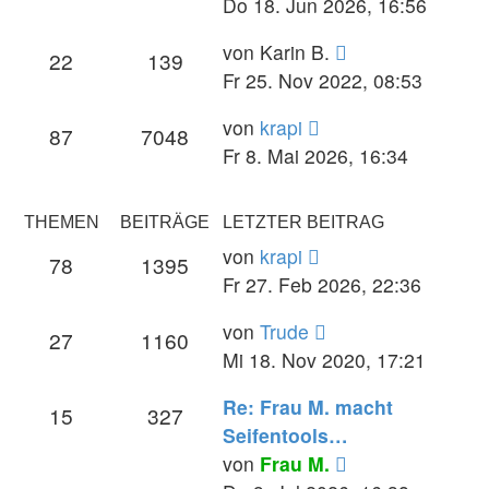
Beitrag
Do 18. Jun 2026, 16:56
Neuester
von
Karin B.
22
139
Beitrag
Fr 25. Nov 2022, 08:53
Neuester
von
krapi
87
7048
Beitrag
Fr 8. Mai 2026, 16:34
THEMEN
BEITRÄGE
LETZTER BEITRAG
Neuester
von
krapi
78
1395
Beitrag
Fr 27. Feb 2026, 22:36
Neuester
von
Trude
27
1160
Beitrag
Mi 18. Nov 2020, 17:21
Re: Frau M. macht
15
327
Seifentools…
Neuester
von
Frau M.