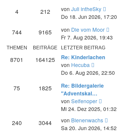
Neuester
von
Juli intheSky
4
212
Beitrag
Do 18. Jun 2026, 17:20
Neuester
von
Die vom Moor
744
9165
Beitrag
Fr 7. Aug 2026, 19:43
THEMEN
BEITRÄGE
LETZTER BEITRAG
Re: Kinderlachen
8701
164125
Neuester
von
Hecuba
Beitrag
Do 6. Aug 2026, 22:50
Re: Bildergalerie
75
1825
"Adventskal…
Neuester
von
Seifenoper
Beitrag
Mi 24. Dez 2025, 01:32
Neuester
von
Bienenwachs
240
3044
Beitrag
Sa 20. Jun 2026, 14:52