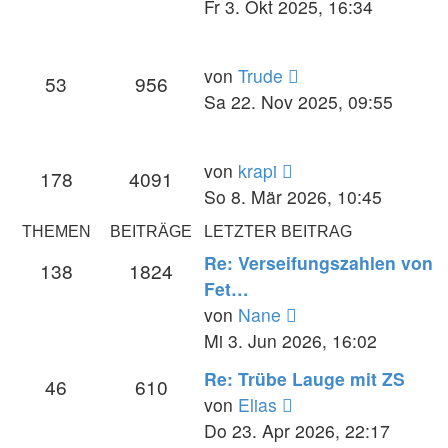
Beitrag
Fr 3. Okt 2025, 16:34
Neuester
von
Trude
53
956
Beitrag
Sa 22. Nov 2025, 09:55
Neuester
von
krapi
178
4091
Beitrag
So 8. Mär 2026, 10:45
THEMEN
BEITRÄGE
LETZTER BEITRAG
Re: Verseifungszahlen von
138
1824
Fet…
Neuester
von
Nane
Beitrag
Mi 3. Jun 2026, 16:02
Re: Trübe Lauge mit ZS
46
610
Neuester
von
Elias
Beitrag
Do 23. Apr 2026, 22:17