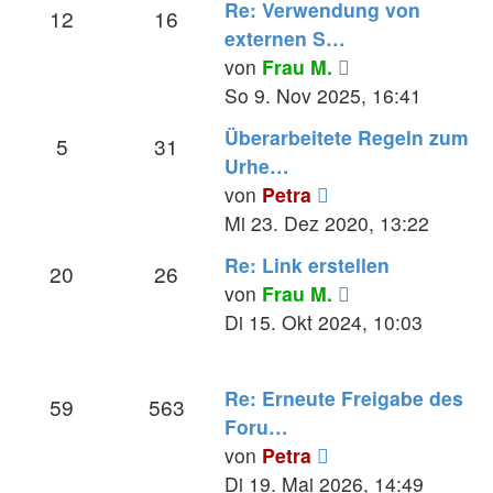
Re: Verwendung von
12
16
externen S…
Neuester
von
Frau M.
Beitrag
So 9. Nov 2025, 16:41
Überarbeitete Regeln zum
5
31
Urhe…
Neuester
von
Petra
Beitrag
Mi 23. Dez 2020, 13:22
Re: Link erstellen
20
26
Neuester
von
Frau M.
Beitrag
Di 15. Okt 2024, 10:03
Re: Erneute Freigabe des
59
563
Foru…
Neuester
von
Petra
Beitrag
Di 19. Mai 2026, 14:49