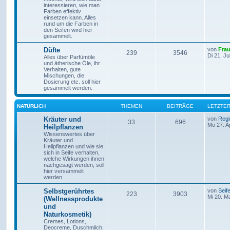
interessieren, wie man
Farben effektiv
einsetzen kann. Alles
rund um die Farben in
den Seifen wird hier
gesammelt.
Düfte
von
Frau
239
3546
Di 21. Ju
Alles über Parfümöle
und ätherische Öle, ihr
Verhalten, gute
Mischungen, die
Dosierung etc. soll hier
gesammelt werden.
NATÜRLICH
THEMEN
BEITRÄGE
LETZTER
Kräuter und
von
Regi
33
696
Mo 27. A
Heilpflanzen
Wissenswertes über
Kräuter und
Heilpflanzen und wie sie
sich in Seife verhalten,
welche Wirkungen ihnen
nachgesagt werden, soll
hier versammelt
werden.
Selbstgerührtes
von
Seif
223
3903
Mi 20. M
(Wellnessprodukte
und
Naturkosmetik)
Cremes, Lotions,
Deocreme, Duschmilch,