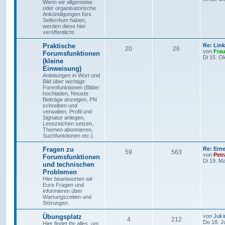
Wenn wir allgemeine
oder organisatorische
Ankündigungen fürs
Seifen4um haben,
werden diese hier
veröffentlicht.
Praktische
Re: Link
20
26
von
Frau
Forumsfunktionen
Di 15. O
(kleine
Einweisung)
Anleitungen in Wort und
Bild über wichtige
Forenfunktionen (Bilder
hochladen, Neuste
Beiträge anzeigen, PN
schreiben und
verwalten, Profil und
Signatur anlegen,
Lesezeichen setzen,
Themen abonnieren,
Suchfunktionen etc.).
Fragen zu
Re: Ern
59
563
von
Petr
Forumsfunktionen
Di 19. M
und technischen
Problemen
Hier beantworten wir
Eure Fragen und
informieren über
Wartungszeiten und
Störungen.
Übungsplatz
von
Juli
4
212
Do 18. J
Hier findet Ihr alles, um