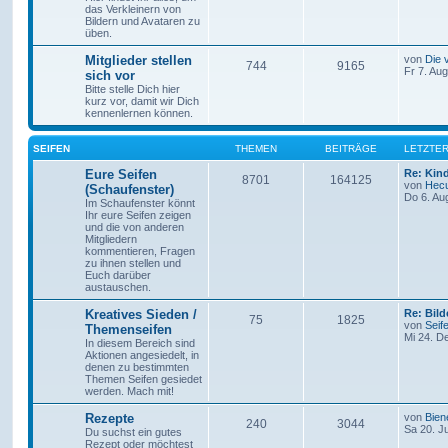
das Verkleinern von
Bildern und Avataren zu
üben.
Mitglieder stellen
von
Die 
744
9165
Fr 7. Au
sich vor
Bitte stelle Dich hier
kurz vor, damit wir Dich
kennenlernen können.
SEIFEN
THEMEN
BEITRÄGE
LETZTER
Eure Seifen
Re: Kin
8701
164125
von
Hec
(Schaufenster)
Do 6. Au
Im Schaufenster könnt
Ihr eure Seifen zeigen
und die von anderen
Mitgliedern
kommentieren, Fragen
zu ihnen stellen und
Euch darüber
austauschen.
Kreatives Sieden /
Re: Bild
75
1825
von
Seif
Themenseifen
Mi 24. D
In diesem Bereich sind
Aktionen angesiedelt, in
denen zu bestimmten
Themen Seifen gesiedet
werden. Mach mit!
Rezepte
von
Bie
240
3044
Sa 20. J
Du suchst ein gutes
Rezept oder möchtest