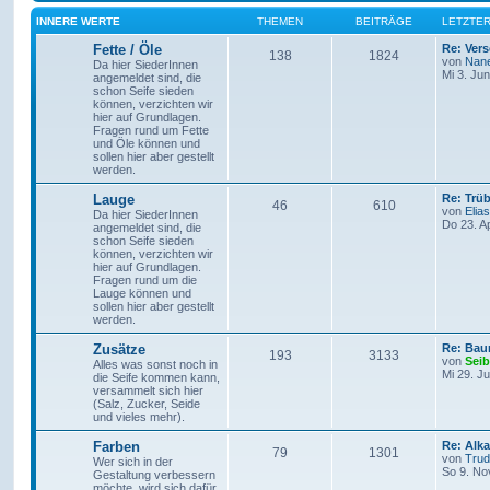
INNERE WERTE
THEMEN
BEITRÄGE
LETZTER
Fette / Öle
Re: Ver
138
1824
von
Nan
Da hier SiederInnen
Mi 3. Ju
angemeldet sind, die
schon Seife sieden
können, verzichten wir
hier auf Grundlagen.
Fragen rund um Fette
und Öle können und
sollen hier aber gestellt
werden.
Lauge
Re: Trü
46
610
von
Elias
Da hier SiederInnen
Do 23. A
angemeldet sind, die
schon Seife sieden
können, verzichten wir
hier auf Grundlagen.
Fragen rund um die
Lauge können und
sollen hier aber gestellt
werden.
Zusätze
Re: Bau
193
3133
von
Seib
Alles was sonst noch in
Mi 29. Ju
die Seife kommen kann,
versammelt sich hier
(Salz, Zucker, Seide
und vieles mehr).
Farben
Re: Alk
79
1301
von
Tru
Wer sich in der
So 9. No
Gestaltung verbessern
möchte, wird sich dafür