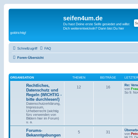
seifen4um.de
Du hast Deine erste Seife gesiedet und willst
Dich weiterentwickeln? Dann bist Du hier
goldrichtig!
Schnellzugriff
FAQ
Foren-Übersicht
ORGANISATION
THEMEN
BEITRÄGE
LETZTER
Rechtliches,
Re: Ver
12
16
von
Frau
Datenschutz und
So 9. No
Regeln (WICHTIG -
bitte durchlesen!)
Datenschutzerklärung,
Impressum,
Urheberrecht (wichtig
fürs verwenden von
Bildern hier im Forum)
u. a.
Forums-
Überarb
5
31
von
Petr
Bekanntgebungen
Mi 23. D