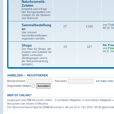
Naturkosmetik-
Zutaten
Empfehlt und erfragt
hier Bezugsquellen von
Zutaten für die Siederei
und Rührerei.
Sammelbestellung
von
Tru
27
1160
Mi 18. N
en
Hier können
Sammelbestellungen
organisiert werden.
Shops
Re: Fra
15
327
von
Frau
Der Platz für Shops, die
Do 9. Ju
Zutaten und Zubehör für
Seifen verkaufen
(Bedingungen sind in
der Bekanntmachung
geregelt.)
ANMELDEN
•
REGISTRIEREN
Benutzername:
Passwort:
Ich habe mein
Angemeldet bleiben
WER IST ONLINE?
Insgesamt sind
729
Besucher online :: 0 sichtbare Mitglieder, 0 unsichtbare Mitglieder
Besuchern der letzten 5 Minuten)
Der Besucherrekord liegt bei
2742
Besuchern, die am So 5. Okt 2025, 09:38 gleichzeiti