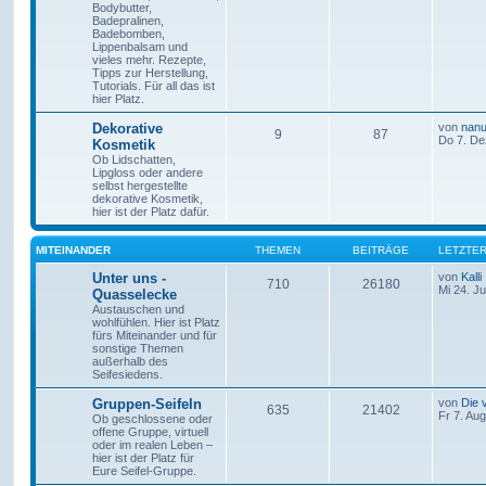
Bodybutter,
Badepralinen,
Badebomben,
Lippenbalsam und
vieles mehr. Rezepte,
Tipps zur Herstellung,
Tutorials. Für all das ist
hier Platz.
Dekorative
von
nanu
9
87
Do 7. De
Kosmetik
Ob Lidschatten,
Lipgloss oder andere
selbst hergestellte
dekorative Kosmetik,
hier ist der Platz dafür.
MITEINANDER
THEMEN
BEITRÄGE
LETZTER
Unter uns -
von
Kalli
710
26180
Mi 24. J
Quasselecke
Austauschen und
wohlfühlen. Hier ist Platz
fürs Miteinander und für
sonstige Themen
außerhalb des
Seifesiedens.
Gruppen-Seifeln
von
Die 
635
21402
Fr 7. Au
Ob geschlossene oder
offene Gruppe, virtuell
oder im realen Leben –
hier ist der Platz für
Eure Seifel-Gruppe.