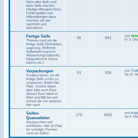
Nicht alles läuft rund
beim Seife machen.
Häufige Missgeschicke,
Fehlerquellen und
Hilfestellungen dazu
möchten wir hier
sammeln und
diskutieren.
Fertige Seife
von
Seib
38
841
Fr 3. Ok
Themen rund um die
fertige Seife (Schneiden,
Lagerung, Reifezeit,
Aufbewahrungsorte,
Verpackungszeitpunkt,
fotografisch in Szene
setzen etc.)
Verpackungen
von
Tru
53
956
Sa 22. N
Kreative Ideen, um die
fertige Seife schön zu
verpacken, finden hier
Platz. Unsere Ideen,
aber bitte auch Eure.
Steuert Eure Ideen in
Wort und Bild bei und
schaut die von anderen
hier nach.
Seifen-
von
krap
178
4091
So 8. Mä
Quasseleien
Austauschen und
wohlfühlen. Hier ist Platz
für sonstige Themen
rund um Seifen.