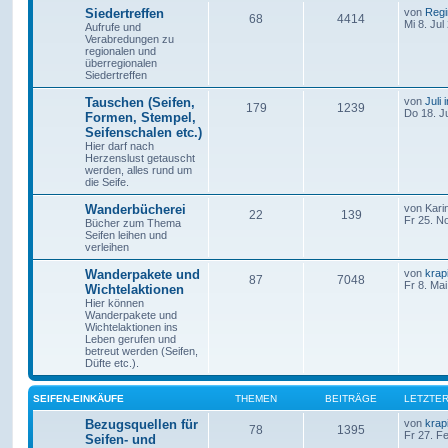
Siedertreffen
von
Regi
68
4414
Mi 8. Jul
Aufrufe und
Verabredungen zu
regionalen und
überregionalen
Siedertreffen
Tauschen (Seifen,
von
Juli
179
1239
Do 18. J
Formen, Stempel,
Seifenschalen etc.)
Hier darf nach
Herzenslust getauscht
werden, alles rund um
die Seife.
Wanderbücherei
von
Kari
22
139
Fr 25. N
Bücher zum Thema
Seifen leihen und
verleihen
Wanderpakete und
von
krap
87
7048
Fr 8. Ma
Wichtelaktionen
Hier können
Wanderpakete und
Wichtelaktionen ins
Leben gerufen und
betreut werden (Seifen,
Düfte etc.).
SEIFEN-EINKÄUFE
THEMEN
BEITRÄGE
LETZTER
Bezugsquellen für
von
krap
78
1395
Fr 27. F
Seifen- und