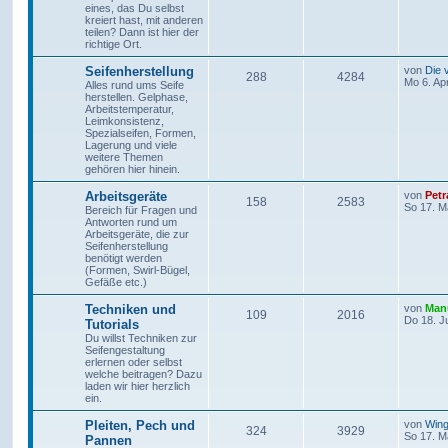
eines, das Du selbst
kreiert hast, mit anderen
teilen? Dann ist hier der
richtige Ort.
Seifenherstellung
von
Die 
288
4284
Mo 6. Ap
Alles rund ums Seife
herstellen. Gelphase,
Arbeitstemperatur,
Leimkonsistenz,
Spezialseifen, Formen,
Lagerung und viele
weitere Themen
gehören hier hinein.
Arbeitsgeräte
von
Petr
158
2583
So 17. M
Bereich für Fragen und
Antworten rund um
Arbeitsgeräte, die zur
Seifenherstellung
benötigt werden
(Formen, Swirl-Bügel,
Gefäße etc.)
Techniken und
von
Man
109
2016
Do 18. J
Tutorials
Du willst Techniken zur
Seifengestaltung
erlernen oder selbst
welche beitragen? Dazu
laden wir hier herzlich
ein.
Pleiten, Pech und
von
Win
324
3929
So 17. M
Pannen