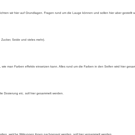
ichten wir hier auf Grundlagen. Fragen rund um die Lauge können und sollen hier aber gestellt 
 Zucker, Seide und vieles mehr).
n, wie man Farben effektiv einsetzen kann. Alles rund um die Farben in den Seifen wird hier gesa
ie Dosierung etc. soll hier gesammelt werden.
rhalten, welche Wirkungen ihnen nachgesagt werden, soll hier versammelt werden.