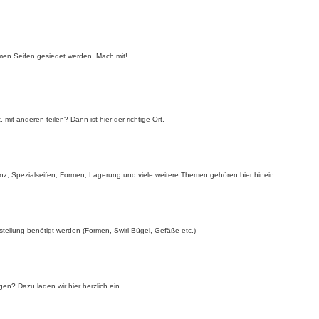
men Seifen gesiedet werden. Mach mit!
mit anderen teilen? Dann ist hier der richtige Ort.
enz, Spezialseifen, Formen, Lagerung und viele weitere Themen gehören hier hinein.
stellung benötigt werden (Formen, Swirl-Bügel, Gefäße etc.)
gen? Dazu laden wir hier herzlich ein.