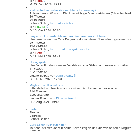
von
Petra
e
e
Mi 23. Dez 2020, 13:22
i
u
t
e
Praktische Forumsfunktionen (kleine Einweisung)
r
s
Anleitungen in Wort und Bild über wichtige Forenfunktionen (Bilder hochl
a
t
20
Themen
g
e
26
Beiträge
r
Letzter Beitrag
Re: Link erstellen
B
N
von
Frau M.
e
e
Di 15. Okt 2024, 10:03
i
u
t
e
Fragen zu Forumsfunktionen und technischen Problemen
r
s
Hier beantworten wir Eure Fragen und informieren über Wartungszeiten un
a
t
59
Themen
g
e
563
Beiträge
r
Letzter Beitrag
Re: Erneute Freigabe des Foru…
B
N
von
Petra
e
e
Di 19. Mai 2026, 14:49
i
u
t
e
Übungsplatz
r
s
Hier findet Ihr alles, um das Verkleinern von Bildern und Avataren zu üben.
a
t
4
Themen
g
e
212
Beiträge
r
N
Letzter Beitrag
von
Juli intheSky
B
e
Do 18. Jun 2026, 17:20
e
u
i
e
Mitglieder stellen sich vor
t
s
Bitte stelle Dich hier kurz vor, damit wir Dich kennenlernen können.
r
t
744
Themen
a
e
9165
Beiträge
g
r
N
Letzter Beitrag
von
Die vom Moor
B
e
Fr 7. Aug 2026, 19:43
e
u
i
e
Seifen
t
s
Themen
r
t
Beiträge
a
e
Letzter Beitrag
g
r
B
Eure Seifen (Schaufenster)
e
Im Schaufenster könnt Ihr eure Seifen zeigen und die von anderen Mitgli
i