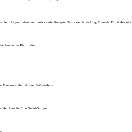
en, Lippenbalsam und vieles mehr. Rezepte, Tipps zur Herstellung, Tutorials. Für all das ist hi
, hier ist der Platz dafür.
tige Themen außerhalb des Seifesiedens.
st der Platz für Eure Seifel-Gruppe.
en