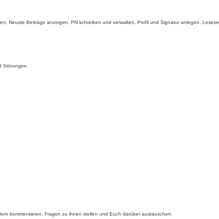
aden, Neuste Beiträge anzeigen, PN schreiben und verwalten, Profil und Signatur anlegen, Lese
d Störungen.
edern kommentieren, Fragen zu ihnen stellen und Euch darüber austauschen.