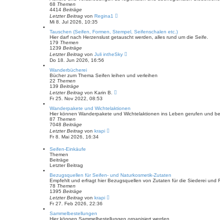
r
t
68
Themen
a
e
4414
Beiträge
g
r
N
Letzter Beitrag
von
Regina1
B
e
Mi 8. Jul 2026, 10:35
e
u
i
e
Tauschen (Seifen, Formen, Stempel, Seifenschalen etc.)
t
s
Hier darf nach Herzenslust getauscht werden, alles rund um die Seife.
r
t
179
Themen
a
e
1239
Beiträge
g
r
N
Letzter Beitrag
von
Juli intheSky
B
e
Do 18. Jun 2026, 16:56
e
u
i
e
Wanderbücherei
t
s
Bücher zum Thema Seifen leihen und verleihen
r
t
22
Themen
a
e
139
Beiträge
g
r
N
Letzter Beitrag
von
Karin B.
B
e
Fr 25. Nov 2022, 08:53
e
u
i
e
Wanderpakete und Wichtelaktionen
t
s
Hier können Wanderpakete und Wichtelaktionen ins Leben gerufen und betr
r
t
87
Themen
a
e
7048
Beiträge
g
r
N
Letzter Beitrag
von
krapi
B
e
Fr 8. Mai 2026, 16:34
e
u
i
e
Seifen-Einkäufe
t
s
Themen
r
t
Beiträge
a
e
Letzter Beitrag
g
r
B
Bezugsquellen für Seifen- und Naturkosmetik-Zutaten
e
Empfehlt und erfragt hier Bezugsquellen von Zutaten für die Siederei und 
i
78
Themen
t
1395
Beiträge
r
N
Letzter Beitrag
von
krapi
a
e
Fr 27. Feb 2026, 22:36
g
u
e
Sammelbestellungen
s
Hier können Sammelbestellungen organisiert werden.