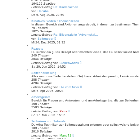
8701
Themen
t
164125
Beiträge
r
Letzter Beitrag
Re: Kinderlachen
a
N
von
Hecuba
g
e
Do 6. Aug 2026, 22:50
u
e
Kreatives Sieden / Themenseifen
s
In diesem Bereich sind Aktionen angesiedelt, in denen zu bestimmten The
t
75
Themen
e
1825
Beiträge
r
Letzter Beitrag
Re: Bildergalerie "Adventskal…
B
N
von
Seifenoper
e
e
Mi 24. Dez 2025, 01:32
i
u
t
e
Rezepte
r
s
Du suchst ein gutes Rezept oder möchtest eines, das Du selbst kreiert hast, 
a
t
240
Themen
g
e
3044
Beiträge
r
N
Letzter Beitrag
von
Bienenwachs
B
e
Sa 20. Jun 2026, 14:52
e
u
i
e
Seifenherstellung
t
s
Alles rund ums Seife herstellen. Gelphase, Arbeitstemperatur, Leimkonsist
r
t
288
Themen
a
e
4284
Beiträge
g
r
N
Letzter Beitrag
von
Die vom Moor
B
e
Mo 6. Apr 2026, 20:28
e
u
i
e
Arbeitsgeräte
t
s
Bereich für Fragen und Antworten rund um Arbeitsgeräte, die zur Seifenher
r
t
158
Themen
a
e
2583
Beiträge
g
r
N
Letzter Beitrag
von
Petra
B
e
So 17. Mai 2026, 15:35
e
u
i
e
Techniken und Tutorials
t
s
Du willst Techniken zur Seifengestaltung erlernen oder selbst welche beitra
r
t
109
Themen
a
e
2016
Beiträge
g
r
N
Letzter Beitrag
von
Manu71
B
e