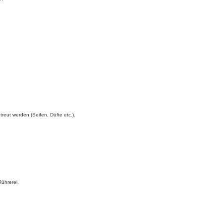
eut werden (Seifen, Düfte etc.).
Rührerei.