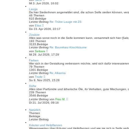
g
e
Mi 3. Jun 2026, 16:02
u
e
Lauge
s
Da hier SiederInnen angemeldet sind, die schon Seife sieden können, verz
t
46
Themen
e
610
Beiträge
r
Letzter Beitrag
Re: Trübe Lauge mit ZS
B
N
von
Elias
e
e
Do 23. Apr 2026, 22:17
i
u
t
e
Zusätze
r
s
Alles was sonst noch in die Seife kommen kann, versammelt sich hier (Salz,
a
t
193
Themen
g
e
3133
Beiträge
r
Letzter Beitrag
Re: Baumharz Kirschbäume
B
N
von
Seibara
e
e
Mi 29. Jul 2026, 17:29
i
u
t
e
Farben
r
s
Wer sich in der Gestaltung verbessern möchte, wird sich dafür interessiere
a
t
79
Themen
g
e
1301
Beiträge
r
Letzter Beitrag
Re: Alkanna
B
N
von
Trude
e
e
So 9. Nov 2025, 15:28
i
u
t
e
Düfte
r
s
Alles über Parfümöle und ätherische Öle, ihr Verhalten, gute Mischungen, d
a
t
239
Themen
g
e
3546
Beiträge
r
N
Letzter Beitrag
von
Frau M.
B
e
Di 21. Jul 2026, 09:16
e
u
i
e
Natürlich
t
s
Themen
r
t
Beiträge
a
e
Letzter Beitrag
g
r
B
Kräuter und Heilpflanzen
e
Wissenswertes über Kräuter und Heilpflanzen und wie sie sich in Seife ve