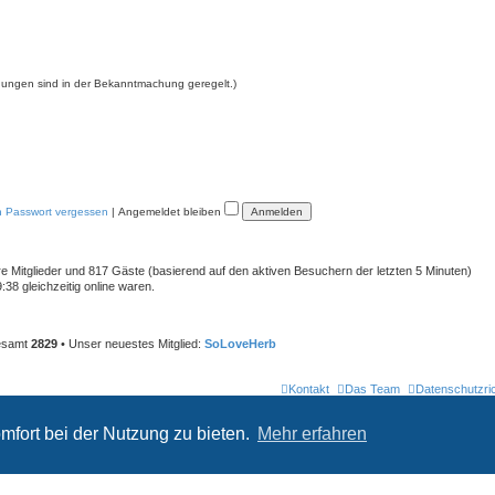
ngungen sind in der Bekanntmachung geregelt.)
n Passwort vergessen
|
Angemeldet bleiben
are Mitglieder und 817 Gäste (basierend auf den aktiven Besuchern der letzten 5 Minuten)
38 gleichzeitig online waren.
gesamt
2829
• Unser neuestes Mitglied:
SoLoveHerb
Kontakt
Das Team
Datenschutzric
Powered by
phpBB
® Forum Software © phpBB Limited
mfort bei der Nutzung zu bieten.
Mehr erfahren
Deutsche Übersetzung durch
phpBB.de