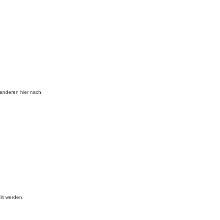
 anderen hier nach.
llt werden.