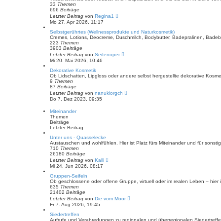
i
33
Themen
t
696
Beiträge
r
N
Letzter Beitrag
von
Regina1
a
e
Mo 27. Apr 2026, 11:17
g
u
e
Selbstgerührtes (Wellnessprodukte und Naturkosmetik)
s
Cremes, Lotions, Deocreme, Duschmilch, Bodybutter, Badepralinen, Badebomb
t
223
Themen
e
3903
Beiträge
r
N
Letzter Beitrag
von
Seifenoper
B
e
Mi 20. Mai 2026, 10:46
e
u
i
e
Dekorative Kosmetik
t
s
Ob Lidschatten, Lipgloss oder andere selbst hergestellte dekorative Kosmetik
r
t
9
Themen
a
e
87
Beiträge
g
r
N
Letzter Beitrag
von
nanukiorgch
B
e
Do 7. Dez 2023, 09:35
e
u
i
e
Miteinander
t
s
Themen
r
t
Beiträge
a
e
Letzter Beitrag
g
r
B
Unter uns - Quasselecke
e
Austauschen und wohlfühlen. Hier ist Platz fürs Miteinander und für sons
i
710
Themen
t
26180
Beiträge
r
N
Letzter Beitrag
von
Kalli
a
e
Mi 24. Jun 2026, 08:17
g
u
e
Gruppen-Seifeln
s
Ob geschlossene oder offene Gruppe, virtuell oder im realen Leben – hier i
t
635
Themen
e
21402
Beiträge
r
N
Letzter Beitrag
von
Die vom Moor
B
e
Fr 7. Aug 2026, 19:45
e
u
i
e
Siedertreffen
t
s
Aufrufe und Verabredungen zu regionalen und überregionalen Siedertreff