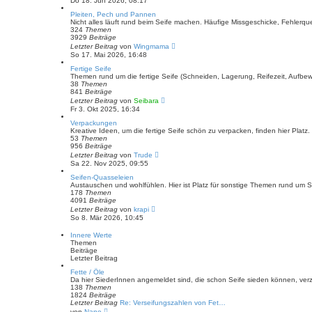
Do 18. Jun 2026, 08:17
e
u
i
e
Pleiten, Pech und Pannen
t
s
Nicht alles läuft rund beim Seife machen. Häufige Missgeschicke, Fehlerqu
r
t
324
Themen
a
e
3929
Beiträge
g
r
N
Letzter Beitrag
von
Wingmama
B
e
So 17. Mai 2026, 16:48
e
u
i
e
Fertige Seife
t
s
Themen rund um die fertige Seife (Schneiden, Lagerung, Reifezeit, Aufbew
r
t
38
Themen
a
e
841
Beiträge
g
r
N
Letzter Beitrag
von
Seibara
B
e
Fr 3. Okt 2025, 16:34
e
u
i
e
Verpackungen
t
s
Kreative Ideen, um die fertige Seife schön zu verpacken, finden hier Platz
r
t
53
Themen
a
e
956
Beiträge
g
r
N
Letzter Beitrag
von
Trude
B
e
Sa 22. Nov 2025, 09:55
e
u
i
e
Seifen-Quasseleien
t
s
Austauschen und wohlfühlen. Hier ist Platz für sonstige Themen rund um S
r
t
178
Themen
a
e
4091
Beiträge
g
r
N
Letzter Beitrag
von
krapi
B
e
So 8. Mär 2026, 10:45
e
u
i
e
Innere Werte
t
s
Themen
r
t
Beiträge
a
e
Letzter Beitrag
g
r
B
Fette / Öle
e
Da hier SiederInnen angemeldet sind, die schon Seife sieden können, verz
i
138
Themen
t
1824
Beiträge
r
Letzter Beitrag
Re: Verseifungszahlen von Fet…
a
N
von
Nane