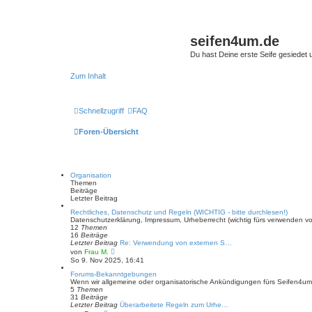
seifen4um.de
Du hast Deine erste Seife gesiedet u
Zum Inhalt
Schnellzugriff
FAQ
Foren-Übersicht
Organisation
Themen
Beiträge
Letzter Beitrag
Rechtliches, Datenschutz und Regeln (WICHTIG - bitte durchlesen!)
Datenschutzerklärung, Impressum, Urheberrecht (wichtig fürs verwenden von
12
Themen
16
Beiträge
Letzter Beitrag
Re: Verwendung von externen S…
N
von
Frau M.
e
So 9. Nov 2025, 16:41
u
e
Forums-Bekanntgebungen
s
Wenn wir allgemeine oder organisatorische Ankündigungen fürs Seifen4um h
t
5
Themen
e
31
Beiträge
r
Letzter Beitrag
Überarbeitete Regeln zum Urhe…
B
N