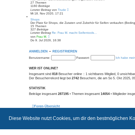
t
27
Themen
e
1160
Beiträge
r
N
Letzter Beitrag
von
Trude
B
e
Mi 18. Nov 2020, 17:21
e
u
i
e
Shops
t
s
Der Platz für Shops, die Zutaten und Zubehör für Seifen verkaufen (Bedi
r
t
15
Themen
a
e
327
Beiträge
g
r
Letzter Beitrag
Re: Frau M. macht Seifentools…
B
N
von
Frau M.
e
e
Do 9. Jul 2026, 16:38
i
u
t
e
r
s
ANMELDEN
•
REGISTRIEREN
a
t
g
e
Benutzername:
Passwort:
Ich habe mei
r
B
e
WER IST ONLINE?
i
t
Insgesamt sind
818
Besucher online :: 1 sichtbares Mitglied, 0 unsichtb
r
Der Besucherrekord liegt bei
2742
Besuchern, die am So 5. Okt 2025, 09:
a
g
STATISTIK
Beiträge insgesamt
287195
• Themen insgesamt
14054
• Mitglieder ins
Foren-Übersicht
Diese Website nutzt Cookies, um dir den bestmöglichen Ko