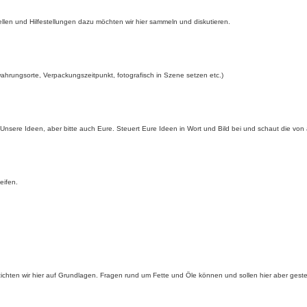
ellen und Hilfestellungen dazu möchten wir hier sammeln und diskutieren.
ahrungsorte, Verpackungszeitpunkt, fotografisch in Szene setzen etc.)
. Unsere Ideen, aber bitte auch Eure. Steuert Eure Ideen in Wort und Bild bei und schaut die von
eifen.
ichten wir hier auf Grundlagen. Fragen rund um Fette und Öle können und sollen hier aber geste