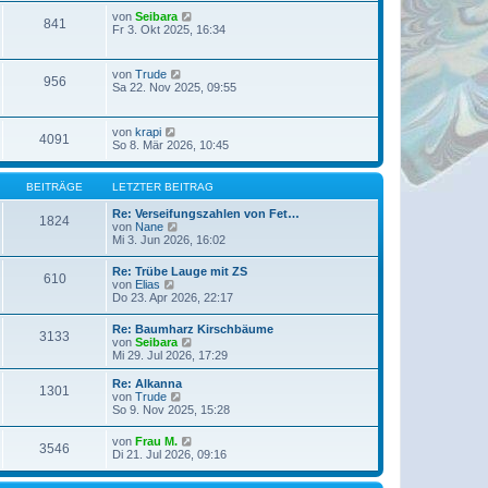
r
s
r
N
von
Seibara
B
841
t
a
e
Fr 3. Okt 2025, 16:34
e
e
g
u
i
r
e
t
B
s
r
N
von
Trude
e
956
t
a
e
Sa 22. Nov 2025, 09:55
i
e
g
u
t
r
e
r
B
s
a
N
von
krapi
e
4091
t
g
e
So 8. Mär 2026, 10:45
i
e
u
t
r
e
r
B
s
a
BEITRÄGE
LETZTER BEITRAG
e
t
g
i
e
Re: Verseifungszahlen von Fet…
t
1824
r
N
von
Nane
r
B
e
Mi 3. Jun 2026, 16:02
a
e
u
g
i
e
Re: Trübe Lauge mit ZS
t
610
s
N
von
Elias
r
t
e
Do 23. Apr 2026, 22:17
a
e
u
g
r
e
Re: Baumharz Kirschbäume
B
3133
s
N
von
Seibara
e
t
e
Mi 29. Jul 2026, 17:29
i
e
u
t
r
e
r
Re: Alkanna
B
1301
s
a
N
von
Trude
e
t
g
e
So 9. Nov 2025, 15:28
i
e
u
t
r
e
r
N
von
Frau M.
B
3546
s
a
e
Di 21. Jul 2026, 09:16
e
t
g
u
i
e
e
t
r