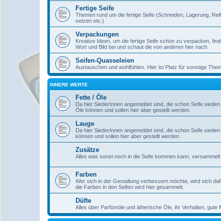
Fertige Seife
Themen rund um die fertige Seife (Schneiden, Lagerung, Reif
setzen etc.)
Verpackungen
Kreative Ideen, um die fertige Seife schön zu verpacken, find
Wort und Bild bei und schaut die von anderen hier nach.
Seifen-Quasseleien
Austauschen und wohlfühlen. Hier ist Platz für sonstige The
INNERE WERTE
Fette / Öle
Da hier SiederInnen angemeldet sind, die schon Seife sieden
Öle können und sollen hier aber gestellt werden.
Lauge
Da hier SiederInnen angemeldet sind, die schon Seife sieden
können und sollen hier aber gestellt werden.
Zusätze
Alles was sonst noch in die Seife kommen kann, versammelt s
Farben
Wer sich in der Gestaltung verbessern möchte, wird sich daf
die Farben in den Seifen wird hier gesammelt.
Düfte
Alles über Parfümöle und ätherische Öle, ihr Verhalten, gute