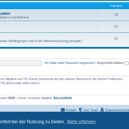
THEMEN
utaten
78
Siederei und Rührerei.
27
15
rkaufen (Bedingungen sind in der Bekanntmachung geregelt.)
Ich habe mein Passwort vergessen
|
Angemeldet bleiben
bares Mitglied und 701 Gäste (basierend auf den aktiven Besuchern der letzten 5 Minuten)
38 gleichzeitig online waren.
gesamt
2829
• Unser neuestes Mitglied:
SoLoveHerb
Kontakt
Das Team
Datenschutzrichtl
Powered by
phpBB
® Forum Software © phpBB Limited
mfort bei der Nutzung zu bieten.
Mehr erfahren
Deutsche Übersetzung durch
phpBB.de