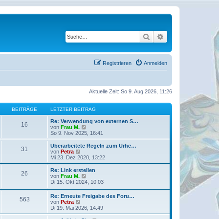
Suche
Erweiterte Suche
Registrieren
Anmelden
Aktuelle Zeit: So 9. Aug 2026, 11:26
BEITRÄGE
LETZTER BEITRAG
Re: Verwendung von externen S…
16
N
von
Frau M.
e
So 9. Nov 2025, 16:41
u
e
Überarbeitete Regeln zum Urhe…
31
s
N
von
Petra
t
e
Mi 23. Dez 2020, 13:22
e
u
r
e
Re: Link erstellen
26
B
s
N
von
Frau M.
e
t
e
Di 15. Okt 2024, 10:03
i
e
u
t
r
e
Re: Erneute Freigabe des Foru…
r
B
563
s
N
von
Petra
a
e
t
e
Di 19. Mai 2026, 14:49
g
i
e
u
t
r