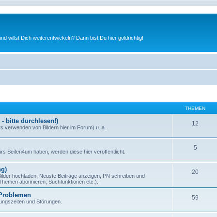
nd willst Dich weiterentwickeln? Dann bist Du hier goldrichtig!
THEMEN
 bitte durchlesen!)
12
s verwenden von Bildern hier im Forum) u. a.
5
s Seifen4um haben, werden diese hier veröffentlicht.
ng)
20
(Bilder hochladen, Neuste Beiträge anzeigen, PN schreiben und
 Themen abonnieren, Suchfunktionen etc.).
 Problemen
59
tungszeiten und Störungen.