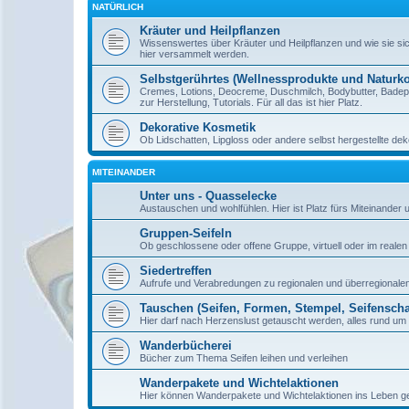
NATÜRLICH
Kräuter und Heilpflanzen
Wissenswertes über Kräuter und Heilpflanzen und wie sie sic
hier versammelt werden.
Selbstgerührtes (Wellnessprodukte und Naturk
Cremes, Lotions, Deocreme, Duschmilch, Bodybutter, Badep
zur Herstellung, Tutorials. Für all das ist hier Platz.
Dekorative Kosmetik
Ob Lidschatten, Lipgloss oder andere selbst hergestellte dekor
MITEINANDER
Unter uns - Quasselecke
Austauschen und wohlfühlen. Hier ist Platz fürs Miteinander
Gruppen-Seifeln
Ob geschlossene oder offene Gruppe, virtuell oder im realen L
Siedertreffen
Aufrufe und Verabredungen zu regionalen und überregionalen
Tauschen (Seifen, Formen, Stempel, Seifenschal
Hier darf nach Herzenslust getauscht werden, alles rund um d
Wanderbücherei
Bücher zum Thema Seifen leihen und verleihen
Wanderpakete und Wichtelaktionen
Hier können Wanderpakete und Wichtelaktionen ins Leben ger