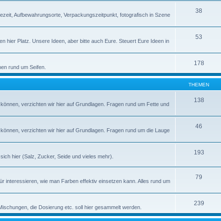
38
ezeit, Aufbewahrungsorte, Verpackungszeitpunkt, fotografisch in Szene
53
en hier Platz. Unsere Ideen, aber bitte auch Eure. Steuert Eure Ideen in
178
men rund um Seifen.
THEMEN
138
 können, verzichten wir hier auf Grundlagen. Fragen rund um Fette und
46
 können, verzichten wir hier auf Grundlagen. Fragen rund um die Lauge
193
ich hier (Salz, Zucker, Seide und vieles mehr).
79
ür interessieren, wie man Farben effektiv einsetzen kann. Alles rund um
239
 Mischungen, die Dosierung etc. soll hier gesammelt werden.