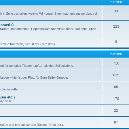
THEMEN
33
h in Seife verhalten, welche Wirkungen ihnen nachgesagt werden, soll
osmetik)
223
ralinen, Badebomben, Lippenbalsam und vieles mehr. Rezepte, Tipps
9
ative Kosmetik, hier ist der Platz dafür.
THEMEN
710
 und für sonstige Themen außerhalb des Seifesiedens.
635
eben – hier ist der Platz für Eure Seifel-Gruppe.
68
 Siedertreffen
en etc.)
179
ie Seife.
22
87
ufen und betreut werden (Seifen, Düfte etc.).