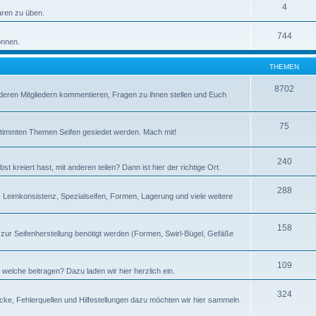
4
taren zu üben.
744
önnen.
THEMEN
8702
nderen Mitgliedern kommentieren, Fragen zu ihnen stellen und Euch
75
estimmten Themen Seifen gesiedet werden. Mach mit!
240
 kreiert hast, mit anderen teilen? Dann ist hier der richtige Ort.
288
r, Leimkonsistenz, Spezialseifen, Formen, Lagerung und viele weitere
158
 zur Seifenherstellung benötigt werden (Formen, Swirl-Bügel, Gefäße
109
 welche beitragen? Dazu laden wir hier herzlich ein.
324
icke, Fehlerquellen und Hilfestellungen dazu möchten wir hier sammeln