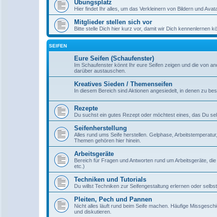
Übungsplatz
Hier findet Ihr alles, um das Verkleinern von Bildern und Ava
Mitglieder stellen sich vor
Bitte stelle Dich hier kurz vor, damit wir Dich kennenlernen k
SEIFEN
Eure Seifen (Schaufenster)
Im Schaufenster könnt Ihr eure Seifen zeigen und die von a
darüber austauschen.
Kreatives Sieden / Themenseifen
In diesem Bereich sind Aktionen angesiedelt, in denen zu b
Rezepte
Du suchst ein gutes Rezept oder möchtest eines, das Du selbst
Seifenherstellung
Alles rund ums Seife herstellen. Gelphase, Arbeitstemperatu
Themen gehören hier hinein.
Arbeitsgeräte
Bereich für Fragen und Antworten rund um Arbeitsgeräte, die
etc.)
Techniken und Tutorials
Du willst Techniken zur Seifengestaltung erlernen oder selbst
Pleiten, Pech und Pannen
Nicht alles läuft rund beim Seife machen. Häufige Missgesch
und diskutieren.