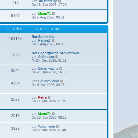
e
N
von
Juli intheSky
r
B
212
s
e
Do 18. Jun 2026, 17:20
a
e
t
u
g
i
e
e
t
N
von
Manu71
r
9167
s
r
e
So 9. Aug 2026, 08:21
B
t
a
u
e
e
g
e
i
r
s
BEITRÄGE
LETZTER BEITRAG
t
B
t
r
e
e
Re: Spülminis
a
i
164134
r
N
von
Regina1
g
t
B
e
So 9. Aug 2026, 00:08
r
e
u
a
i
e
g
Re: Bildergalerie "Adventskal…
t
1825
s
N
von
Seifenoper
r
t
e
Mi 24. Dez 2025, 01:32
a
e
u
g
r
e
N
von
Bienenwachs
B
3044
s
e
Sa 20. Jun 2026, 14:52
e
t
u
i
e
e
t
N
von
Die vom Moor
r
4284
s
r
e
Mo 6. Apr 2026, 20:28
B
t
a
u
e
e
g
e
i
r
s
N
t
von
Petra
B
2583
t
e
r
So 17. Mai 2026, 15:35
e
e
u
a
i
r
e
g
t
B
s
r
N
von
Manu71
e
2016
t
a
e
Do 18. Jun 2026, 08:17
i
e
g
u
t
r
e
r
N
von
Wingmama
B
3929
s
a
e
So 17. Mai 2026, 16:48
e
t
g
u
i
e
e
t