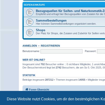
SEIFEN-EINKÄUFE
Bezugsquellen für Seifen- und Naturkosmetik-Z
Empfehlt und erfragt hier Bezugsquellen von Zutaten für die 
Sammelbestellungen
Hier können Sammelbestellungen organisiert werden.
Shops
Der Platz für Shops, die Zutaten und Zubehör für Seifen ve
ANMELDEN
•
REGISTRIEREN
Benutzername:
Passwort:
WER IST ONLINE?
Insgesamt sind
702
Besucher online :: 0 sichtbare Mitglieder, 1 unsicht
Der Besucherrekord liegt bei
2742
Besuchern, die am So 5. Okt 2025, 09:
STATISTIK
Beiträge insgesamt
287212
• Themen insgesamt
14055
• Mitglieder ins
Foren-Übersicht
Diese Website nutzt Cookies, um dir den bestmöglichen Ko