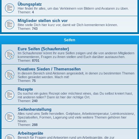
Übungsplatz
Hier findet Ihr alles, um das Verkleinern von Bildern und Avataren zu üben.
Themen:
4
Mitglieder stellen sich vor
Bitte stelle Dich hier kurz vor, damit wir Dich kennenlernen können.
Themen:
743
Seifen
Eure Seifen (Schaufenster)
Im Schaufenster könnt Ihr eure Seifen zeigen und die von anderen Mitgliedern
kommentieren, Fragen zu ihnen stellen und Euch darüber austauschen.
Themen:
8701
Kreatives Sieden / Themenseifen
In diesem Bereich sind Aktionen angesiedelt, in denen zu bestimmten Themen
Seifen gesiedet werden. Mach mit!
Themen:
75
Rezepte
Du suchst ein gutes Rezept oder möchtest eines, das Du selbst kreiert hast,
mit anderen teilen? Dann ist hier der richtige Ort.
Themen:
240
Seifenherstellung
Alles rund ums Seife herstellen. Gelphase, Arbeitstemperatur, Leimkonsistenz,
Spezialseifen, Formen, Lagerung und viele weitere Themen gehören hier
hinein.
Themen:
288
Arbeitsgeräte
Bereich für Fragen und Antworten rund um Arbeitsgeräte, die zur