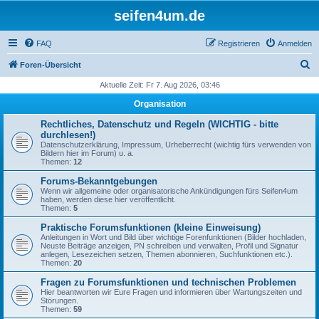
seifen4um.de
FAQ
Registrieren
Anmelden
S
Foren-Übersicht
u
Aktuelle Zeit: Fr 7. Aug 2026, 03:46
c
Organisation
h
Rechtliches, Datenschutz und Regeln (WICHTIG - bitte
e
durchlesen!)
Datenschutzerklärung, Impressum, Urheberrecht (wichtig fürs verwenden von
Bildern hier im Forum) u. a.
Themen:
12
Forums-Bekanntgebungen
Wenn wir allgemeine oder organisatorische Ankündigungen fürs Seifen4um
haben, werden diese hier veröffentlicht.
Themen:
5
Praktische Forumsfunktionen (kleine Einweisung)
Anleitungen in Wort und Bild über wichtige Forenfunktionen (Bilder hochladen,
Neuste Beiträge anzeigen, PN schreiben und verwalten, Profil und Signatur
anlegen, Lesezeichen setzen, Themen abonnieren, Suchfunktionen etc.).
Themen:
20
Fragen zu Forumsfunktionen und technischen Problemen
Hier beantworten wir Eure Fragen und informieren über Wartungszeiten und
Störungen.
Themen:
59