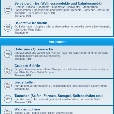
Selbstgerührtes (Wellnessprodukte und Naturkosmetik)
Cremes, Lotions, Deocreme, Duschmilch, Bodybutter, Badepralinen,
Badebomben, Lippenbalsam und vieles mehr. Rezepte, Tipps zur Herstellung,
Tutorials. Für all das ist hier Platz.
Themen:
223
Dekorative Kosmetik
Ob Lidschatten, Lipgloss oder andere selbst hergestellte dekorative Kosmetik,
hier ist der Platz dafür.
Themen:
9
Miteinander
Unter uns - Quasselecke
Austauschen und wohlfühlen. Hier ist Platz fürs Miteinander und für sonstige
Themen außerhalb des Seifesiedens.
Themen:
710
Gruppen-Seifeln
Ob geschlossene oder offene Gruppe, virtuell oder im realen Leben – hier ist
der Platz für Eure Seifel-Gruppe.
Themen:
634
Siedertreffen
Aufrufe und Verabredungen zu regionalen und überregionalen Siedertreffen
Themen:
68
Tauschen (Seifen, Formen, Stempel, Seifenschalen etc.)
Hier darf nach Herzenslust getauscht werden, alles rund um die Seife.
Themen:
179
Wanderbücherei
Bücher zum Thema Seifen leihen und verleihen