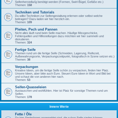
Seifenherstellung benötigt werden (Formen, Swirl-Bügel, Gefäße etc.)
Themen:
158
Techniken und Tutorials
Du willst Techniken zur Seifengestaltung erlernen oder selbst welche
beitragen? Dazu laden wir hier herzlich ein.
Themen:
109
Pleiten, Pech und Pannen
Nicht alles läuft rund beim Seife machen. Häufige Missgeschicke,
Fehlerquellen und Hilfestellungen dazu möchten wir hier sammeln und
diskutieren.
Themen:
324
Fertige Seife
Themen rund um die fertige Seife (Schneiden, Lagerung, Reifezeit,
Aufbewahrungsorte, Verpackungszeitpunkt, fotografisch in Szene setzen etc.)
Themen:
38
Verpackungen
Kreative Ideen, um die fertige Seife schön zu verpacken, finden hier Platz.
Unsere Ideen, aber bitte auch Eure. Steuert Eure Ideen in Wort und Bild bei
und schaut die von anderen hier nach.
Themen:
53
Seifen-Quasseleien
Austauschen und wohlfühlen. Hier ist Platz für sonstige Themen rund um
Seifen.
Themen:
178
Innere Werte
Fette / Öle
Da hier SiederInnen angemeldet sind, die schon Seife sieden können,