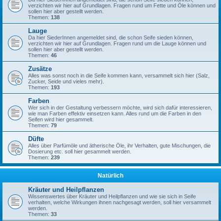
verzichten wir hier auf Grundlagen. Fragen rund um Fette und Öle können und
sollen hier aber gestellt werden.
Themen:
138
Lauge
Da hier SiederInnen angemeldet sind, die schon Seife sieden können,
verzichten wir hier auf Grundlagen. Fragen rund um die Lauge können und
sollen hier aber gestellt werden.
Themen:
46
Zusätze
Alles was sonst noch in die Seife kommen kann, versammelt sich hier (Salz,
Zucker, Seide und vieles mehr).
Themen:
193
Farben
Wer sich in der Gestaltung verbessern möchte, wird sich dafür interessieren,
wie man Farben effektiv einsetzen kann. Alles rund um die Farben in den
Seifen wird hier gesammelt.
Themen:
79
Düfte
Alles über Parfümöle und ätherische Öle, ihr Verhalten, gute Mischungen, die
Dosierung etc. soll hier gesammelt werden.
Themen:
239
Natürlich
Kräuter und Heilpflanzen
Wissenswertes über Kräuter und Heilpflanzen und wie sie sich in Seife
verhalten, welche Wirkungen ihnen nachgesagt werden, soll hier versammelt
werden.
Themen:
33